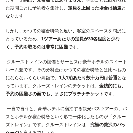
た期間ごとに予約者を集計し、
定員を上回った場合は抽選
と
なります。
しかし、かつての寝台特急と違い、客室のスペースを潤沢に
とっているため、
1ツアーあたりの定員が30名程度と少な
く、予約を取るのは非常に困難
です。
クルーズトレインの設備とサービスは豪華ホテルのスイート
ルーム並です。その分料金はかつての寝台特急とは比べもの
にならないくらい高額で、
1人1泊あたり数十万円は普通
とな
っています。クルーズトレインのチケットは、
金銭的にも、
予約の困難さの面でも、まさにプラチナチケット
です。
一言で言うと、豪華ホテルに宿泊する観光バスツアーの、バ
スとホテルが寝台特急という形で一体化したものが「クルー
ズトレイン」です。クルーズトレインは、
究極の贅沢のパッ
ケージ
と言えるでしょう。