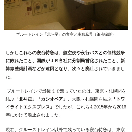
ブルートレイン「北斗星」の客室と車窓風景（筆者撮影）
しかし
これらの寝台特急は、航空便や夜行バスとの価格競争
に敗れたこと、国鉄がＪＲ各社に分割民営化されたこと、新
幹線整備計画などが遠因となり、次々と廃止
されていきまし
た。
ブルートレインで最後まで残っていたのは、東京～札幌間を
結ぶ
「北斗星」「カシオペア」
、大阪～札幌間を結ぶ
「トワ
イライトエクスプレス」
でしたが、これらも2015年から2016
年にかけて廃止されました。
現在、クルーズトレイン以外で残っている寝台特急は、東京