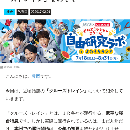
社会
豊岡
2017.02.01
PR
株式会社JERA
こんにちは。
豊岡
です。
今回は、近頃話題の
「クルーズトレイン」
について紹介して
いきます。
「クルーズトレイン」とは、ＪＲ各社が運行する、
豪華な寝
台特急
です。しかし実際に運行されているのは、まだ九州だ
け。
本州での運行開始は、今年の初夏
を待たねばなりませ