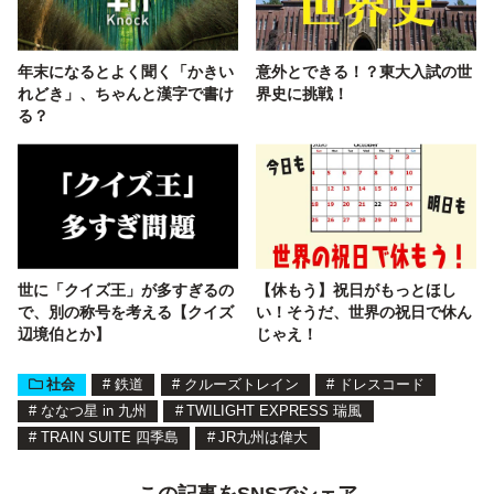
年末になるとよく聞く「かきい
意外とできる！？東大入試の世
れどき」、ちゃんと漢字で書け
界史に挑戦！
る？
世に「クイズ王」が多すぎるの
【休もう】祝日がもっとほし
で、別の称号を考える【クイズ
い！そうだ、世界の祝日で休ん
辺境伯とか】
じゃえ！
社会
#
鉄道
#
クルーズトレイン
#
ドレスコード
#
ななつ星 in 九州
#
TWILIGHT EXPRESS 瑞風
#
TRAIN SUITE 四季島
#
JR九州は偉大
この記事をSNSでシェア