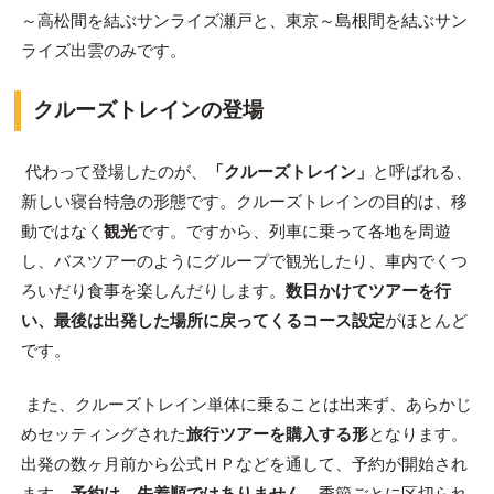
～高松間を結ぶサンライズ瀬戸と、東京～島根間を結ぶサン
ライズ出雲のみです。
クルーズトレインの登場
代わって登場したのが、
「クルーズトレイン」
と呼ばれる、
新しい寝台特急の形態です。クルーズトレインの目的は、移
動ではなく
観光
です。ですから、列車に乗って各地を周遊
し、バスツアーのようにグループで観光したり、車内でくつ
ろいだり食事を楽しんだりします。
数日かけてツアーを行
い、最後は出発した場所に戻ってくるコース設定
がほとんど
です。
また、クルーズトレイン単体に乗ることは出来ず、あらかじ
めセッティングされた
旅行ツアーを購入する形
となります。
出発の数ヶ月前から公式ＨＰなどを通して、予約が開始され
ます。
予約は、先着順ではありません。
季節ごとに区切られ