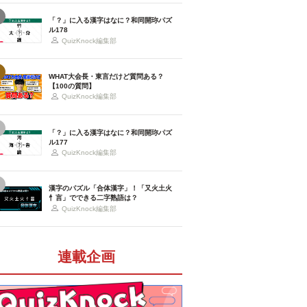
「？」に入る漢字はなに？和同開珎パズ
ル178
QuizKnock編集部
WHAT大会長・東言だけど質問ある？
【100の質問】
QuizKnock編集部
「？」に入る漢字はなに？和同開珎パズ
ル177
QuizKnock編集部
漢字のパズル「合体漢字」！「又火土火
忄言」でできる二字熟語は？
QuizKnock編集部
連載企画