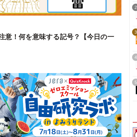
2
3
注意！何を意味する記号？【今日の一
4
5