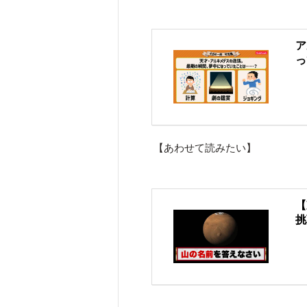
ア
っ
【あわせて読みたい】
【
挑