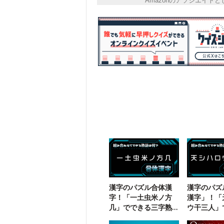
Amazonのアソシエイ
漢字のパズル合体漢
漢字のパズ
字！「一土虫米ノ方
漢字」！「
几」でできる三字熟
ウ干三人」
語は？
二字熟語は