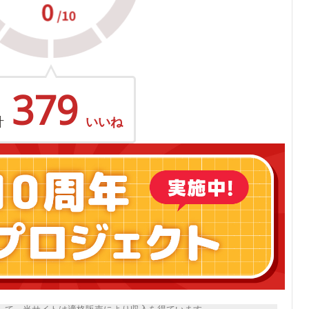
379
計
いいね