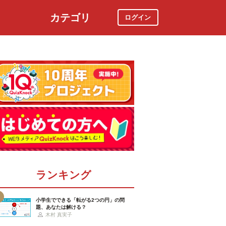
カテゴリ
ログイン
社会
スポーツ
時事ニュース
特集
ランキング
小学生でできる「転がる2つの円」の問
題、あなたは解ける？
木村 真実子