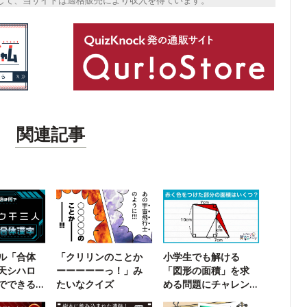
トとして、当サイトは適格販売により収入を得ています。
関連記事
ル「合体
「クリリンのことか
小学生でも解ける
天シハロ
ーーーーーっ！」み
「図形の面積」を求
でできる
たいなクイズ
める問題にチャレン
？
ジ！