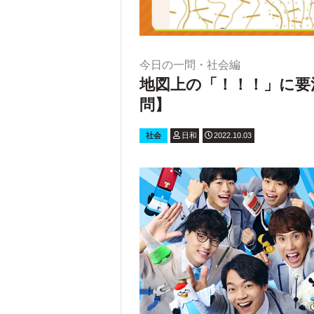
今日の一問・社会編
地図上の「！！！」に要
問】
社会
日和
2022.10.03