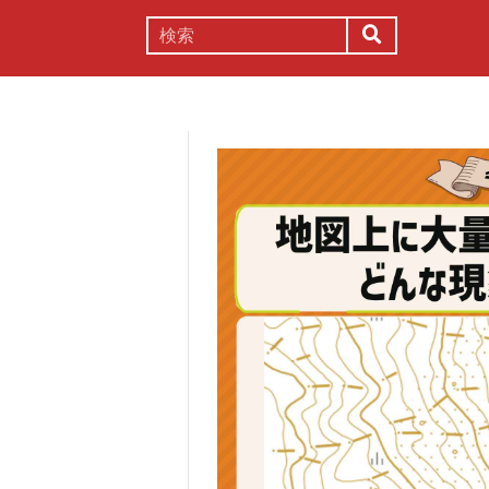
謎解き
コラム
常識
理系