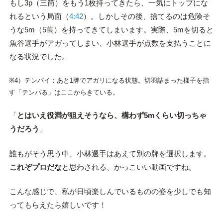
もし3p（三筒）をもう1枚持ってきたら、一気にトップにな
れるという局面（
4:42
）。しかしその後、捨てるのは危険そ
うな5m（5萬）を持ってきてしまいます。実際、5mを切ると
魚谷選手がアガってしまい、小林選手が点数を支払うことに
なる状況でした。
※4）テンパイ：あと1牌でアガリになる状態。切羽詰まった様子を指
す「テンパる」はここからきている。
「
とはいえ役満が狙えそうなら、構わず5mくらい切っちゃ
うだろう
」
誰もがそう思う中、小林選手はあえて別の牌を選択します。
これぞプロだな
と思わされる、かっこいい動画ですね。
こんな感じで、私が日頃楽しんでいるものの姿を少しでも知
ってもらえたら嬉しいです！