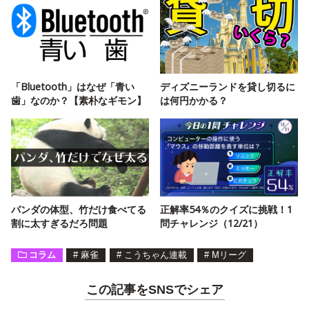
「Bluetooth」はなぜ「青い
ディズニーランドを貸し切るに
歯」なのか？【素朴なギモン】
は何円かかる？
パンダの体型、竹だけ食べてる
正解率54％のクイズに挑戦！1
割に太すぎるだろ問題
問チャレンジ（12/21）
コラム
#
麻雀
#
こうちゃん連載
#
Mリーグ
この記事をSNSでシェア