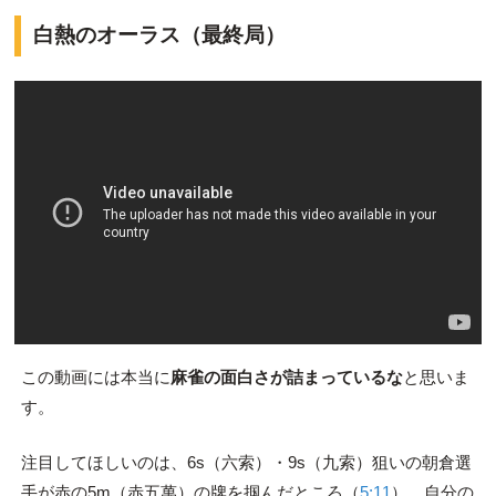
白熱のオーラス（最終局）
この動画には本当に
麻雀の面白さが詰まっているな
と思いま
す。
注目してほしいのは、6s（六索）・9s（九索）狙いの朝倉選
手が赤の5m（赤五萬）の牌を掴んだところ（
5:11
）。自分の