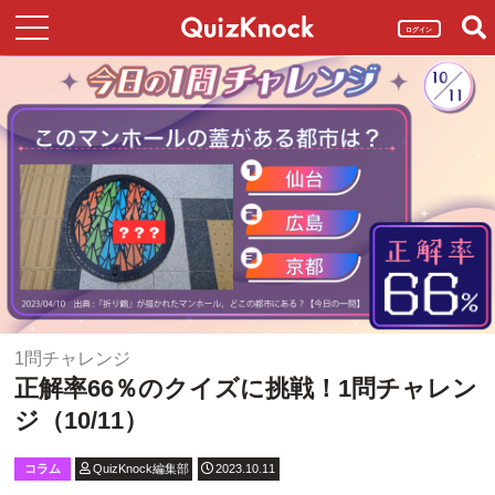
ログイン
1問チャレンジ
正解率66％のクイズに挑戦！1問チャレン
ジ（10/11）
コラム
QuizKnock編集部
2023.10.11