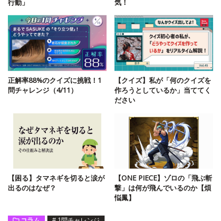
行動」
気！
正解率88%のクイズに挑戦！1
【クイズ】私が「何のクイズを
問チャレンジ（4/11）
作ろうとしているか」当ててく
ださい
【困る】タマネギを切ると涙が
【ONE PIECE】ゾロの「飛ぶ斬
出るのはなぜ？
撃」は何が飛んでいるのか【煩
悩鳳】
コラム
#
1問チャレンジ