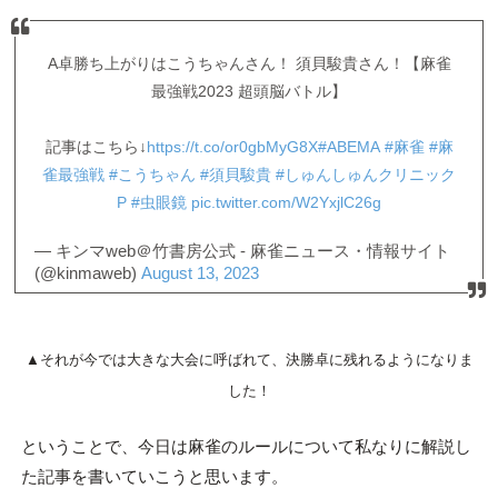
A卓勝ち上がりはこうちゃんさん！ 須貝駿貴さん！【麻雀
最強戦2023 超頭脳バトル】
記事はこちら↓
https://t.co/or0gbMyG8X
#ABEMA
#麻雀
#麻
雀最強戦
#こうちゃん
#須貝駿貴
#しゅんしゅんクリニック
P
#虫眼鏡
pic.twitter.com/W2YxjlC26g
— キンマweb＠竹書房公式 - 麻雀ニュース・情報サイト
(@kinmaweb)
August 13, 2023
▲それが今では大きな大会に呼ばれて、決勝卓に残れるようになりま
した！
ということで、今日は麻雀のルールについて私なりに解説し
た記事を書いていこうと思います。