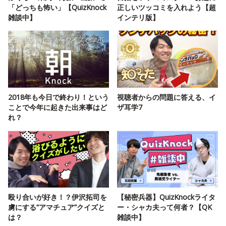
「どっちも怖い」【QuizKnock
正しいツッコミを入れよう【超
雑談中】
インテリ版】
2018年も今日で終わり！という
視聴者からの問題に答える、イ
ことで今年に起きた出来事はど
ザ耳学7
れ？
殴り合いが好き！？伊沢拓司を
【秘密兵器】QuizKnockライタ
虜にする“アマチュア”クイズと
ー・シャカ夫って何者？【QK
は？
雑談中】