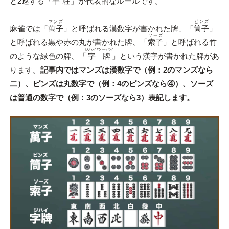
と2巡する「
半荘
」が代表的なルールです。
マンズ
ピンズ
麻雀では「
萬子
」と呼ばれる漢数字が書かれた牌、「
筒子
」
ソーズ
と呼ばれる黒や赤の丸が書かれた牌、「
索子
」と呼ばれる竹
ジハイ/ツーパイ
のような緑色の牌、「
字牌
」という漢字が書かれた牌があ
ります。
記事内ではマンズは漢数字で（例：2のマンズなら
二）、ピンズは丸数字で（例：4のピンズなら④）、ソーズ
は普通の数字で（例：3のソーズなら3）表記します。