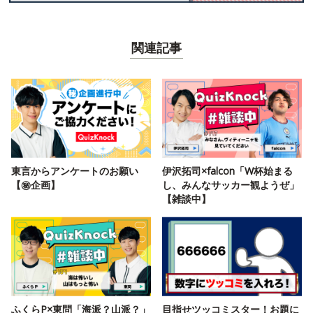
関連記事
東言からアンケートのお願い
伊沢拓司×falcon「W杯始まる
【㊙️企画】
し、みんなサッカー観ようぜ」
【雑談中】
ふくらP×東問「海派？山派？」
目指せツッコミスター！お題に