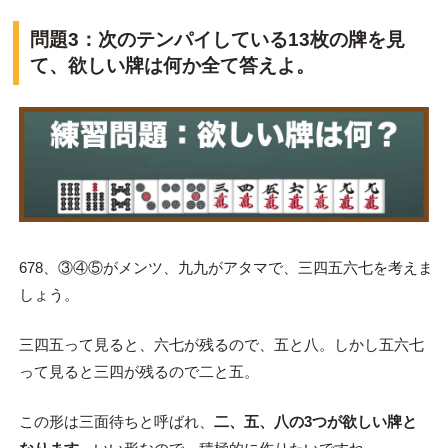
問題3：次のテンパイしている13枚の牌を見
て、欲しい牌は何か全て答えよ。
678、③④⑤がメンツ、九九がアタマで、三四五六七を考えま
しょう。
三四五って見ると、六七が残るので、五と八。しかし五六七
って見ると三四が残るので二と五。
この形は三面待ちと呼ばれ、
二、五、八の3つが欲しい牌と