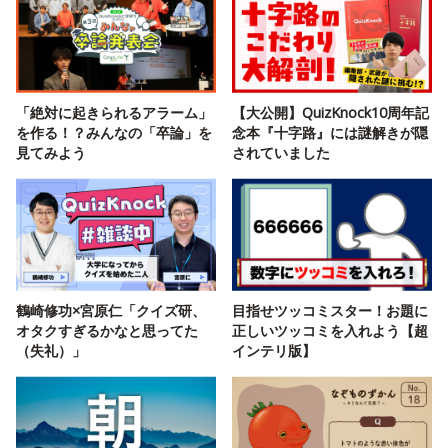
「絶対に起きられるアラーム」
【大公開】QuizKnock10周年記
を作る！？みんなの「卒論」を
念本『十字路』には謎解きが隠
見てみよう
されていました
鶴崎修功×宮原仁「クイズ研、
目指せツッコミスター！お題に
オタクすぎるかなと思ってた
正しいツッコミを入れよう【超
（失礼）」
インテリ版】