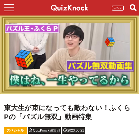
ログイン
東大生が束になっても敵わない！ふくら
Pの「パズル無双」動画特集
スペシャル
QuizKnock編集部
2023.06.21