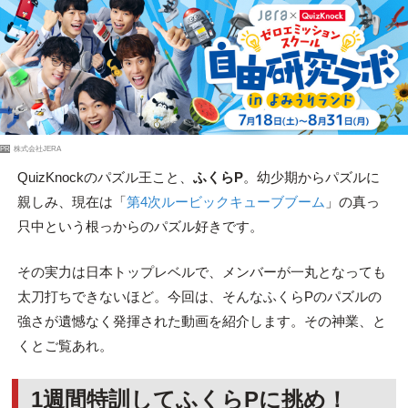
PR
株式会社JERA
QuizKnockのパズル王こと、
ふくらP
。幼少期からパズルに
親しみ、現在は「
第4次ルービックキューブブーム
」の真っ
只中という根っからのパズル好きです。
その実力は日本トップレベルで、メンバーが一丸となっても
太刀打ちできないほど。今回は、そんなふくらPのパズルの
強さが遺憾なく発揮された動画を紹介します。その神業、と
くとご覧あれ。
1週間特訓してふくらPに挑め！