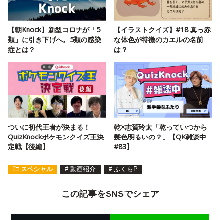
【朝Knock】新型コロナが「5
【イラストクイズ】#18 真っ赤
類」に引き下げへ。5類の感染
な体色が特徴のカエルの名前
症とは？
は？
ついに初代王者が決まる！
乾×志賀玲太「乾っていつから
QuizKnockポケモンクイズ王決
髪色明るいの？」【QK雑談中
定戦【後編】
#83】
スペシャル
#
動画紹介
#
ふくらP
この記事をSNSでシェア