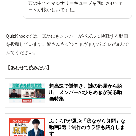
頭の中で
イマジナリーキューブ
を回転させてた
日々が懐かしいですね。
QuizKnockでは、ほかにもメンバーがパズルに挑戦する動画
を投稿しています。皆さんもぜひさまざまなパズルで遊んで
みてください。
【あわせて読みたい】
超高速で謎解き、謎の部屋から脱
出…メンバーのひらめきが光る動
画特集
ふくらPが選ぶ「我ながら良問」な
動画3選！制作のウラ話も紹介しま
す