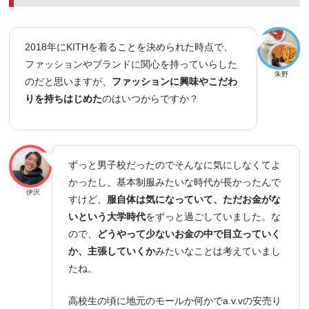
2018年にKITHを着ることを決められた時点で、
ファッションやブランドに関心を持っていらした
朱野
のだと思いますが、
ファッションに興味やこだわ
りを持ちはじめた
のはいつからですか？
ずっと男子校だったのでそんなに気にしなくてよ
かったし、基本制服みたいな時代が長かったんで
伊沢
すけど、
服自体は気になっていて、ただお金がな
いという大学時代
をずっと過ごしていました。な
ので、
どうやって少ないお金の中で目立っていく
か、主張していくか
みたいなことは考えていまし
たね。
高校生の頃に地元のモールか何かでa.v.vの安売り