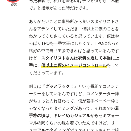
った衣装
で、私服を着るのはテレビ側から「私服
伊沢
で」と指示があった時だけです。
ありがたいことに事務所から良いスタイリストさ
んをアテンドしていただき、僕以上に僕のことを
わかってくださっていると思っています。僕はや
っぱりTPOを一番大事にしたくて、TPOに合った
格好の中で自己主張できればと思っているんです
けど、
スタイリストさんは衣装を通して本当に上
手に、
僕以上に僕のイメージコントロール
をして
くださっています。
例えば『
グッとラック！
』という番組でコメンテ
ーターをしているんですけど、コメンテーター陣
がちょっと入れ替わって、僕が若手ペーペー枠じ
ゃなくなったタイミングがあって。それまでの
若
手枠の頃は、キレイめカジュアルからセミフォー
マルの間
くらいの服を着ていたんですけど、
リニ
ューアルのタイミングで
スタイリストさんにご提