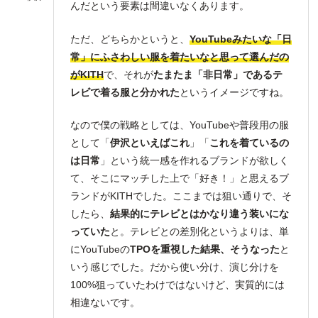
んだという要素は間違いなくあります。
ただ、どちらかというと、
YouTubeみたいな「日
常」にふさわしい服を着たいなと思って選んだの
がKITH
で、それが
たまたま「非日常」であるテ
レビで着る服と分かれた
というイメージですね。
なので僕の戦略としては、YouTubeや普段用の服
として「
伊沢といえばこれ
」「
これを着ているの
は日常
」という統一感を作れるブランドが欲しく
て、そこにマッチした上で「好き！」と思えるブ
ランドがKITHでした。ここまでは狙い通りで、そ
したら、
結果的にテレビとはかなり違う装いにな
っていた
と。テレビとの差別化というよりは、単
にYouTubeの
TPOを重視した結果、そうなった
と
いう感じでした。だから使い分け、演じ分けを
100%狙っていたわけではないけど、実質的には
相違ないです。