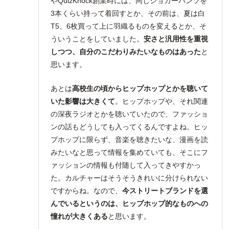
やQuizKnock創業時には、同じジョガーパンツを
3本くらい持って着回すとか、その前は、夏は白
T5、6枚買って上に羽織るものを変えるとか、そ
ういうことをしていました。
安さと汎用性を重視
しつつ、自分のこだわりみたいなものはあった
と
思います。
あとは
高校生の頃からヒップホップとかを聴いて
いた影響は大きくて
。ヒップホップや、それ関連
の深夜ラジオとかを聴いていたので、ファッショ
ンの話もどうしても入ってくるんですよね。ヒッ
プホップに限らず、音楽を聴きたいな、漫画を読
みたいなと思って情報を集めていても、そこにフ
ァッションの情報も付随して入ってきやすかっ
た。カルチャーはそうそうきれいに分けられない
ですからね。なので、
今ストリートブランドを選
んでいるというのは、ヒップホップ的なものへの
憧れが大きくある
と思います。