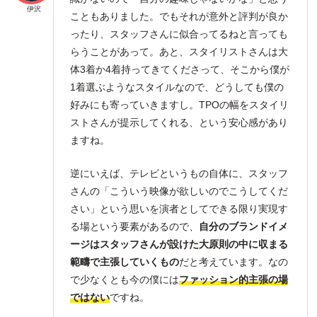
伊沢
こともありました。でもそれが意外と評判が良か
ったり、スタッフさんに似合ってるねと言っても
らうことがあって。あと、スタイリストさんは大
体3着か4着持ってきてくださって、そこから僕が
1着選ぶようなスタイルなので、どうしても僕の
好みにも寄っていきますし。TPOの幅をスタイリ
ストさんが提示してくれる、という安心感があり
ますね。
逆にいえば、テレビというもの自体に、スタッフ
さんの「こういう映像が欲しいのでこうしてくだ
さい」という思いを演者としてできる限り実現す
る場という要素があるので、
自分のブランドイメ
ージはスタッフさんが設けた大原則の中に収まる
範疇で主張していくもの
だと考えています。なの
で少なくとも今の僕には
ファッション的主張の場
ではない
ですね。