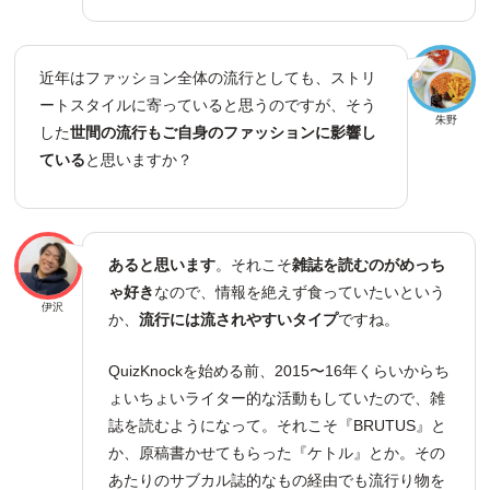
近年はファッション全体の流行としても、ストリ
ートスタイルに寄っていると思うのですが、そう
朱野
した
世間の流行もご自身のファッションに影響し
ている
と思いますか？
あると思います
。それこそ
雑誌を読むのがめっち
ゃ好き
なので、情報を絶えず食っていたいという
伊沢
か、
流行には流されやすいタイプ
ですね。
QuizKnockを始める前、2015〜16年くらいからち
ょいちょいライター的な活動もしていたので、雑
誌を読むようになって。それこそ『BRUTUS』と
か、原稿書かせてもらった『ケトル』とか。その
あたりのサブカル誌的なもの経由でも流行り物を