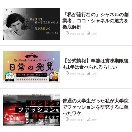
「私が流行なの」シャネルの創
業者、ココ・シャネルの魅力を
徹底解剖
朱野
2021.06.29
【公式情報】羊羹は賞味期限後
も1年は食べられるらしい
朱野
2021.03.23
普通の大学生だった私が大学院
でファッションを研究するに至
ったワケ
朱野
2021.03.17