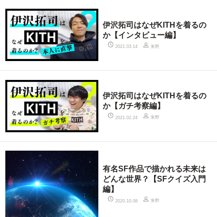
伊沢拓司はなぜKITHを着るの
か【インタビュー編】
朱野
2021.03.14
伊沢拓司はなぜKITHを着るの
か【ガチ考察編】
朱野
2021.02.24
有名SF作品で描かれる未来は
どんな世界？【SFクイズ入門
編】
朱野
2020.10.08