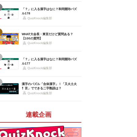
「？」に入る漢字はなに？和同開珎パズ
ル178
QuizKnock編集部
WHAT大会長・東言だけど質問ある？
【100の質問】
QuizKnock編集部
「？」に入る漢字はなに？和同開珎パズ
ル177
QuizKnock編集部
漢字のパズル「合体漢字」！「又火土火
忄言」でできる二字熟語は？
QuizKnock編集部
連載企画