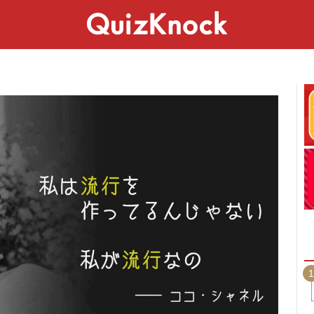
スペシャル
ライフ
ことば
カルチャー
1