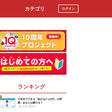
カテゴリ
ログイン
社会
スポーツ
時事ニュース
特集
ランキング
小学生でできる「転がる2つの円」の問
題、あなたは解ける？
木村 真実子