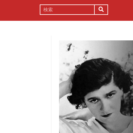
謎解き
コラム
常識
理系