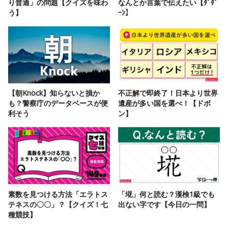
り普通」の問題【クイズを味わ
なんとか言葉で伝えたい【ﾀﾞﾀﾞ
う】
ｰﾝ】
【朝Knock】知らないと損か
不正解で即終了！日本より世界
も？警察庁のデータベースが便
遺産が多い国を選べ！【ドボ
利そう
ン】
素数を見つける方法「エラトス
「埖」何と読む？漢検1級でも
テネスの〇〇」？【クイズ！七
出ない字です【今日の一問】
種競技】