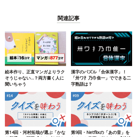
関連記事
絵本作り、正直マンガよりラク
漢字のパズル「合体漢字」！
そうじゃない…？両方書く人に
「卅ワ扌乃巾隹一」でできる二
聞いちゃう
字熟語は？
第14回・河村拓哉が選ぶ「かな
第9回・Netflixの「あの音」を