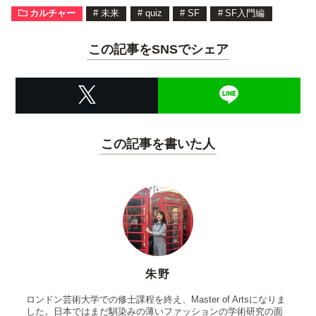
カルチャー
#
未来
#
quiz
#
SF
#
SF入門編
この記事をSNSでシェア
この記事を書いた人
朱野
ロンドン芸術大学での修士課程を終え、Master of Artsになりま
した。日本ではまだ馴染みの薄いファッションの学術研究の面