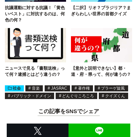
抗議運動に対する抗議！「黄色
【二択】リオ？ブラジリア？ま
いベスト」に対抗するのは、何
ぎらわしい世界の首都クイズ
色の何？
ニュースで見る「書類送検」っ
【意外と説明できない】都・
て何？逮捕とはどう違うの？
道・府・県って、何が違うの？
社会
#
音楽
#
JASRAC
#
著作権
#
プラーゲ旋風
#
パブリック・ドメイン
#
どんぐりころころ
#
クイズくん
この記事をSNSでシェア