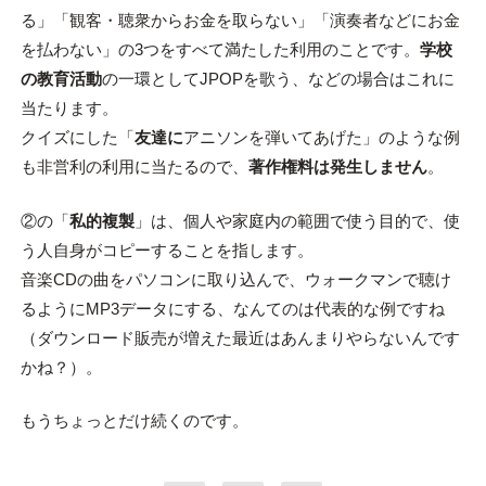
る」「観客・聴衆からお金を取らない」「演奏者などにお金
を払わない」の3つをすべて満たした利用のことです。
学校
の教育活動
の一環としてJPOPを歌う、などの場合はこれに
当たります。
クイズにした「
友達に
アニソンを弾いてあげた」のような例
も非営利の利用に当たるので、
著作権料は発生しません
。
②の「
私的複製
」は、個人や家庭内の範囲で使う目的で、使
う人自身がコピーすることを指します。
音楽CDの曲をパソコンに取り込んで、ウォークマンで聴け
るようにMP3データにする、なんてのは代表的な例ですね
（ダウンロード販売が増えた最近はあんまりやらないんです
かね？）。
もうちょっとだけ続くのです。