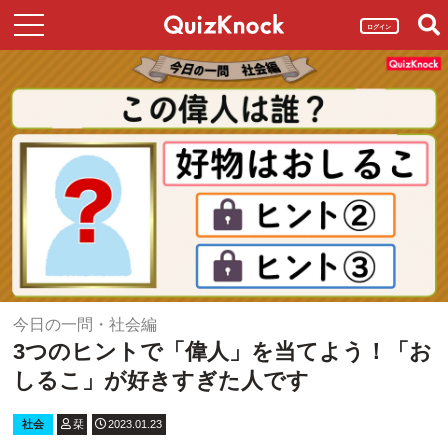
ログイン
今日の一問・社会編
3つのヒントで「偉人」を当てよう！「お
しるこ」が好きすぎた人です
社会
栞
2023.01.23