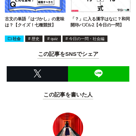
古文の単語「はづかし」の意味
「？」に入る漢字はなに？和同
は？【クイズ！七種競技】
開珎パズル2【今日の一問】
社会
#
歴史
#
quiz
#
今日の一問・社会編
この記事をSNSでシェア
この記事を書いた人