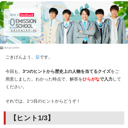
PR
株式会社JERA
ごきげんよう、
栞
です。
今回も、
3つのヒントから歴史上の人物を当てるクイズ
をご
用意しました。わかった時点で、解答を
ひらがな
で入力
して
ください。
それでは、1つ目のヒントからどうぞ！
【ヒント1/3】