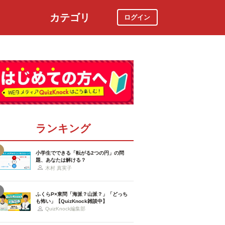
カテゴリ
ログイン
社会
スポーツ
時事ニュース
特集
ランキング
小学生でできる「転がる2つの円」の問
題、あなたは解ける？
木村 真実子
ふくらP×東問「海派？山派？」「どっち
も怖い」【QuizKnock雑談中】
QuizKnock編集部