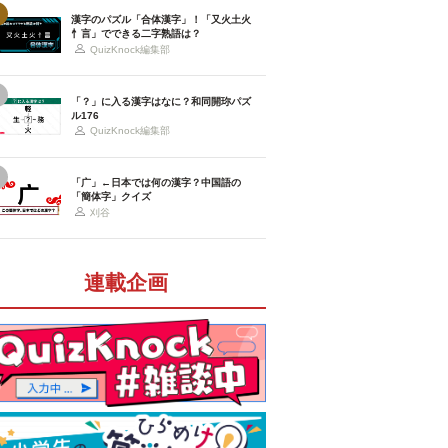
漢字のパズル「合体漢字」！「又火土火
忄言」でできる二字熟語は？
QuizKnock編集部
「？」に入る漢字はなに？和同開珎パズ
ル176
QuizKnock編集部
「广」←日本では何の漢字？中国語の
「簡体字」クイズ
刈谷
連載企画