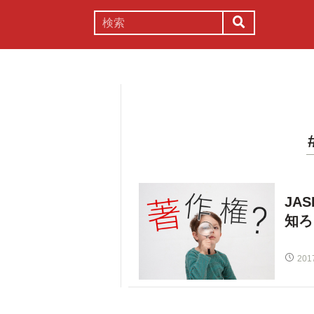
謎解き
コラム
常識
理系
JA
知ろ
201