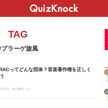
スペシャル
ライフ
ことば
カルチャー
TAG
#プラーゲ旋風
SRACってどんな団体？音楽著作権を正しく
1
う
7.03.11
柳野とうふ
2