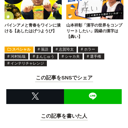
パインアメと青春をワインに漬
山本祥彰「漢字の世界をコンプ
ける【あしたはげつようび】
リートしたい」因縁の漢字は
【羴い】
スペシャル
#
落語
#
志賀玲太
#
ホラー
#
河村拓哉
#
まんじゅう
#
シャカ夫
#
選手権
#
インテリチャレンジ
この記事をSNSでシェア
この記事を書いた人