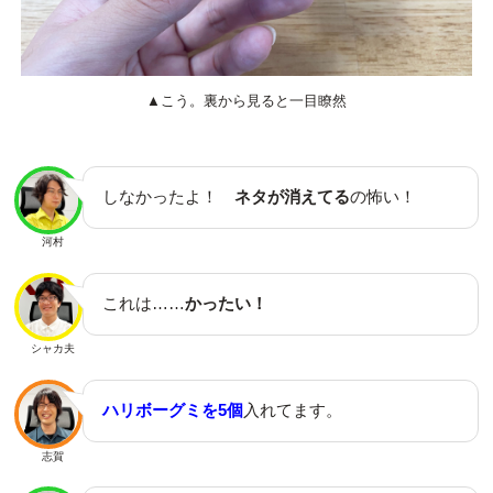
▲こう。裏から見ると一目瞭然
しなかったよ！
ネタが消えてる
の怖い！
河村
これは……
かったい！
シャカ夫
ハリボーグミを5個
入れてます。
志賀