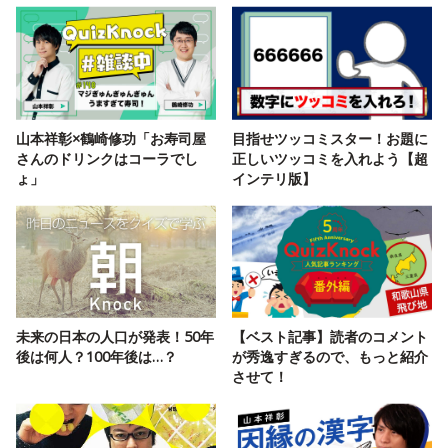
山本祥彰×鶴崎修功「お寿司屋
目指せツッコミスター！お題に
さんのドリンクはコーラでし
正しいツッコミを入れよう【超
ょ」
インテリ版】
未来の日本の人口が発表！50年
【ベスト記事】読者のコメント
後は何人？100年後は…？
が秀逸すぎるので、もっと紹介
させて！