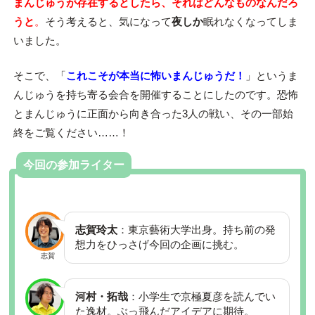
まんじゅうが存在するとしたら、それはどんなものなんだろ
う
と
。
そう考えると、気になって
夜しか
眠れなくなってしま
いました。
そこで、「
これこそが本当に怖いまんじゅうだ！
」というま
んじゅうを持ち寄る会合を開催することにしたのです。恐怖
とまんじゅうに正面から向き合った3人の戦い、その一部始
終をご覧ください……！
今回の参加ライター
志賀玲太
：東京藝術大学出身。持ち前の発
想力をひっさげ今回の企画に挑む。
志賀
河村・拓哉
：小学生で京極夏彦を読んでい
た逸材。ぶっ飛んだアイデアに期待。