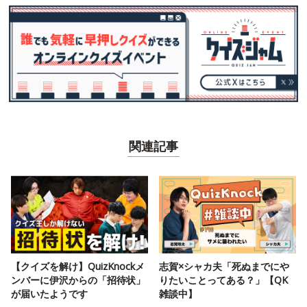
関連記事
【クイズを解け】QuizKnockメ
志賀×シャカ夫「死ぬまでにや
ンバーに伊沢からの「招待状」
りたいことってある？」【QK
が届いたようです
雑談中】