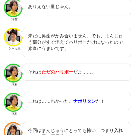
ありえない量じゃん。
河村
未だに奥歯がかみ合いません。でも、まんじゅ
う部分がすぐ消えてハリボーだけになったので
素直にうまいです。
シャカ夫
それは
ただのハリボー
だよ……。
河村
これは……わかった、
ナポリタン
だ！
河村
今回はまんじゅうにとっても怖い、つまり
入れ