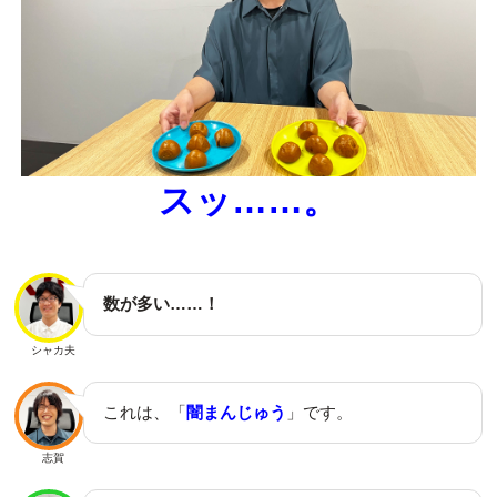
スッ……。
数が多い……！
シャカ夫
これは、「
闇まんじゅう
」です。
志賀