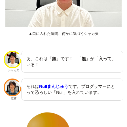
▲口に入れた瞬間、何かに気づくシャカ夫
あ、これは「
無
」です！ 「
無
」が「
入って
」
いる！
シャカ夫
それは
Nullまんじゅう
です。プログラマーにと
って恐ろしい「Null」を入れています。
志賀