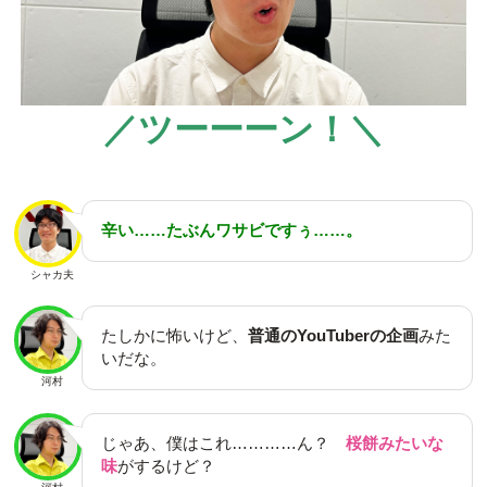
／ツーーーン！＼
辛い……たぶんワサビですぅ……。
シャカ夫
たしかに怖いけど、
普通のYouTuberの企画
みた
いだな。
河村
じゃあ、僕はこれ…………ん？
桜餅みたいな
味
がするけど？