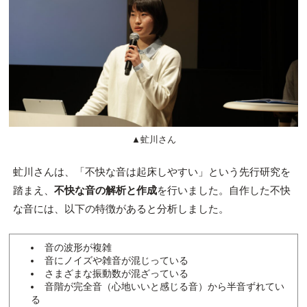
▲
虻川
さん
虻川
さんは、「不快な音は起床しやすい」という先行研究を
踏まえ、
不快な音の解析と作成
を行いました。自作した不快
な音には、以下の特徴があると分析しました。
音の波形が複雑
音にノイズや雑音が混じっている
さまざまな振動数が混ざっている
音階が完全音（心地いいと感じる音）から半音ずれてい
る