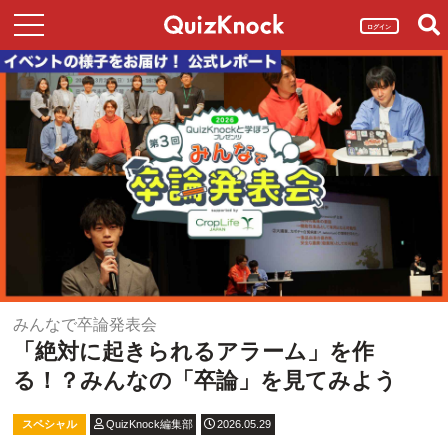
ログイン
みんなで卒論発表会
「絶対に起きられるアラーム」を作
る！？みんなの「卒論」を見てみよう
スペシャル
QuizKnock編集部
2026.05.29