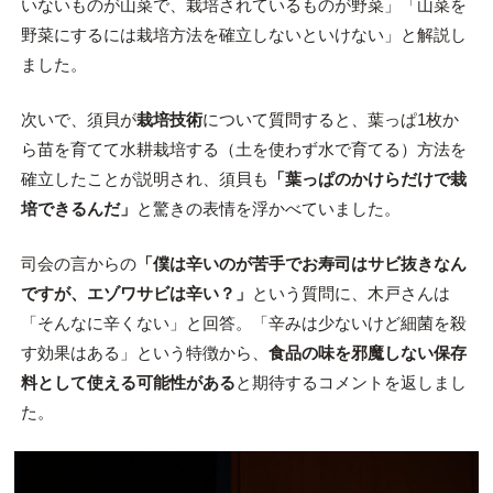
いないものが山菜で、栽培されているものが野菜」「山菜を
野菜にするには栽培方法を確立しないといけない」と解説し
ました。
次いで、須貝が
栽培技術
について質問すると、葉っぱ1枚か
ら苗を育てて水耕栽培する（土を使わず水で育てる）方法を
確立したことが説明され、須貝も
「葉っぱのかけらだけで栽
培できるんだ」
と驚きの表情を浮かべていました。
司会の言からの
「僕は辛いのが苦手でお寿司はサビ抜きなん
ですが、エゾワサビは辛い？」
という質問に、木戸さんは
「そんなに辛くない」と回答。「辛みは少ないけど細菌を殺
す効果はある」という特徴から、
食品の味を邪魔しない保存
料として使える可能性がある
と期待するコメントを返しまし
た。