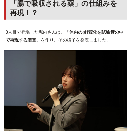
「腸で吸収される薬」の仕組みを
再現！？
3人目で登場した
堀内
さんは、
「体内のpH変化を試験管の中
で再現する装置」
を作り、その様子を発表しました。