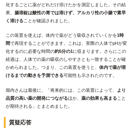
化するごとに薬がどれだけ溶けたかを測定しました。その結
果、
腸溶錠は酸性の胃では溶けず、アルカリ性の小腸で素早
く溶ける
ことが確認されました。
この装置を使えば、体内で薬がどう吸収されていくかを
1時
間
で再現することができます。これは、実際の人体でpHが変
化するのに必要な時間の
約5分の1
に収まります。さらにこの
経過は、人体での薬の吸収のしやすさとも一致することが確
かめられました。つまり、この装置を使うと、
体内で薬が溶
けるまでの動きを予測できる
可能性も示されたのです。
堀内さんは最後に、「将来的には、この装置によって、
より
品質の高い薬の開発につながる
ほか、
薬の効果も高まる
こと
が期待される」とまとめました。
質疑応答