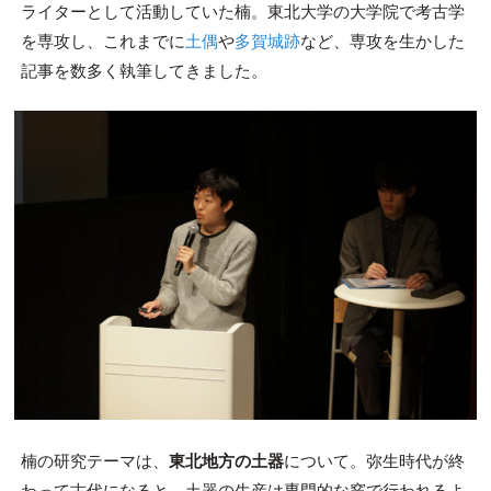
ライターとして活動していた楠。東北大学の大学院で考古学
を専攻し、これまでに
土偶
や
多賀城跡
など、専攻を生かした
記事を数多く執筆してきました。
楠の研究テーマは、
東北地方の土器
について。弥生時代が終
わって古代になると、土器の生産は専門的な窯で行われるよ