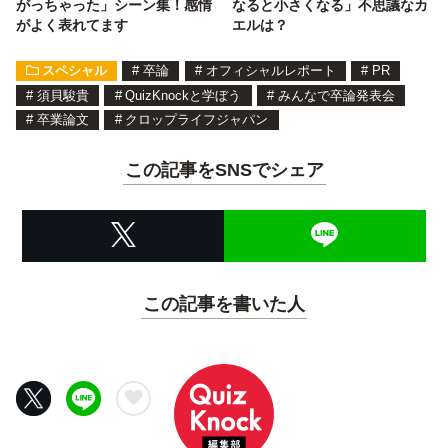
がっちゃった」シーン集！感情
なると小さくなる」不思議なカ
がよく表れてます
エルは？
スペシャル
#
卒論
#
オフィシャルレポート
#
PR
#
須貝駿貴
#
QuizKnockと学ぼう
#
みんなで卒論発表会
#
卒業論文
#
クロップライフジャパン
この記事をSNSでシェア
この記事を書いた人