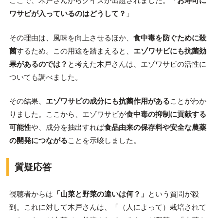
ここで、木戸さんからクイズが出題されました。「
お寿司に
ワサビが入っているのはどうして？
」
その理由は、風味を向上させるほか、
食中毒を防ぐために殺
菌
するため。この用途を踏まえると、
エゾワサビにも抗菌効
果があるのでは？
と考えた木戸さんは、エゾワサビの活性に
ついても調べました。
その結果、
エゾワサビの成分にも抗菌作用がある
ことがわか
りました。ここから、エゾワサビが
食中毒の抑制に貢献する
可能性
や、成分を抽出すれば
食品由来の保存料や安全な農薬
の開発につながる
ことを示唆しました。
質疑応答
視聴者からは
「山菜と野菜の違いは何？」
という質問が殺
到。これに対して木戸さんは、「（人によって）栽培されて