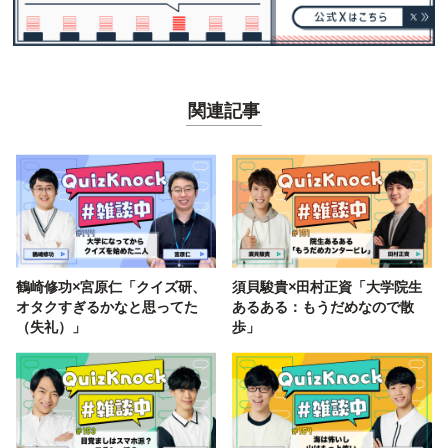
関連記事
鶴崎修功×宮原仁「クイズ研、
須貝駿貴×田村正資「大学院生
オタクすぎるかなと思ってた
あるある：もうだめなので散
（失礼）」
歩」