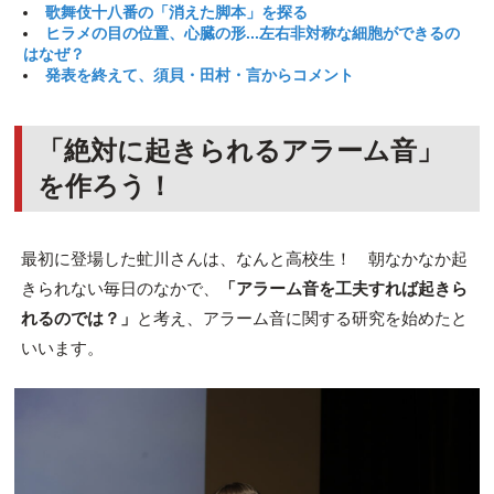
歌舞伎十八番の「消えた脚本」を探る
ヒラメの目の位置、心臓の形...左右非対称な細胞ができるの
はなぜ？
発表を終えて、須貝・田村・言からコメント
「絶対に起きられるアラーム音」
を作ろう！
最初に登場した
虻川
さんは、なんと高校生！ 朝なかなか起
きられない毎日のなかで、
「アラーム音を工夫すれば起きら
れるのでは？」
と考え、アラーム音に関する研究を始めたと
いいます。