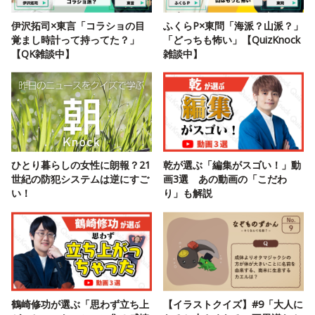
伊沢拓司×東言「コラショの目
ふくらP×東問「海派？山派？」
覚まし時計って持ってた？」
「どっちも怖い」【QuizKnock
【QK雑談中】
雑談中】
ひとり暮らしの女性に朗報？21
乾が選ぶ「編集がスゴい！」動
世紀の防犯システムは逆にすご
画3選 あの動画の「こだわ
い！
り」も解説
鶴崎修功が選ぶ「思わず立ち上
【イラストクイズ】#9「大人に