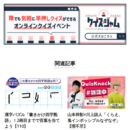
関連記事
漢字パズル「書きかけ四字熟
山本祥彰×川上諒人「くらえ、
語」！2画目までで言葉を当て
鬼インポッシブルなぞなぞ」
よう【110】
【理不尽】