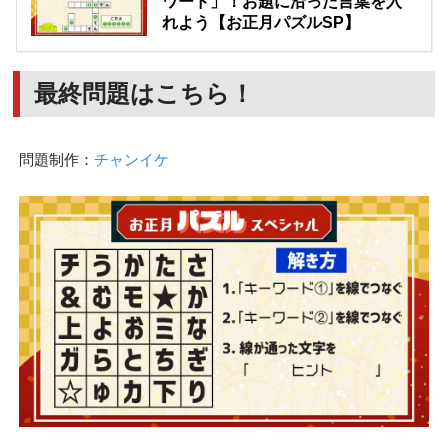
ワード」！お題に沿った言葉を入
れよう【お正月パズルSP】
最終問題はこちら！
問題制作：
チャンイケ