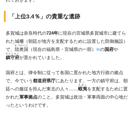
「上位3.4％」の貴重な遺跡
多賀城は奈良時代の
724年
に現在の宮城県多賀城市に建てら
れた城柵（朝廷が地方を支配するために設置した防御施設）
むつのくに
で、
陸奥国
（現在の福島県・宮城県の一部）
※
の
国府
や
ちんじゅふ
鎮守府
が置かれていました。
国府とは、律令制に従って各国に置かれた地方行政の拠点
で、今でいう
都道府県庁
にあたります。一方の鎮守府は、朝
えみし
廷への服従を拒んだ東北の人々……
蝦夷
を支配するために置
かれた
軍事拠点
のこと。多賀城は政治・軍事両面の中心地だ
ったというわけです。