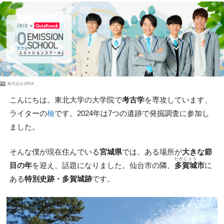
PR
株式会社JERA
こんにちは。東北大学の大学院で
考古学
を専攻しています、
ライターの
楠
です。2024年は7つの遺跡で発掘調査に参加し
ました。
そんな僕が現在住んでいる
宮城県
では、ある場所が
大きな節
たがじょう
目の年
を迎え、話題になりました。仙台市の隣、
多賀城
市
に
ある
特別史跡・多賀城跡
です。