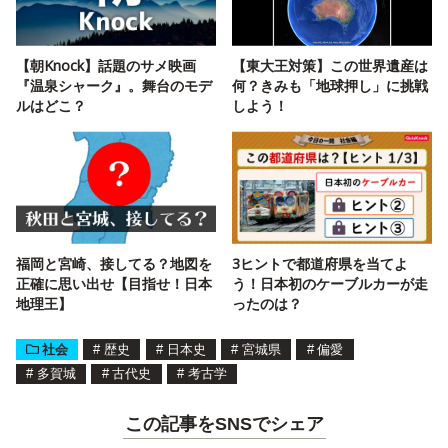
【朝Knock】話題のサメ映画
【東大王対策】この世界遺産は
『温泉シャーク』。舞台のモデ
何？きみも「地球押し」に挑戦
ルはどこ？
しよう！
福岡と宮崎、接してる？地図を
3ヒントで都道府県を当てよ
正確に思い出せ【目指せ！日本
う！日本初のケーブルカーが走
地理王】
ったのは？
社会
#
歴史
#
日本史
#
宮城県
#
偏愛
#
多賀城
#
古代史
#
考古学
この記事をSNSでシェア