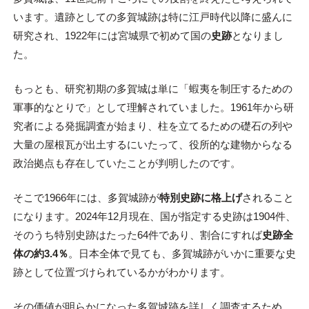
います。遺跡としての多賀城跡は特に江戸時代以降に盛んに
研究され、1922年には宮城県で初めて国の
史跡
となりまし
た。
もっとも、研究初期の多賀城は単に「蝦夷を制圧するための
軍事的なとりで」として理解されていました。1961年から研
究者による発掘調査が始まり、柱を立てるための礎石の列や
大量の屋根瓦が出土するにいたって、役所的な建物からなる
政治拠点も存在していたことが判明したのです。
そこで1966年には、多賀城跡が
特別史跡に格上げ
されること
になります。2024年12月現在、国が指定する史跡は1904件、
そのうち特別史跡はたった64件であり、割合にすれば
史跡全
体の約3.4％
。日本全体で見ても、多賀城跡がいかに重要な史
跡として位置づけられているかがわかります。
その価値が明らかになった多賀城跡を詳しく調査するため、