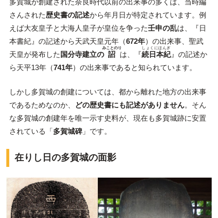
多賀城が創建された奈良時代以前の出来事の多くは、当時編
さんされた
歴史書の記述
から年月日が特定されています。例
えば大友皇子と大海人皇子が皇位を争った
壬申の乱
は、『日
本書紀』の記述から天武天皇元年（
672年
）の出来事、聖武
みことのり
しょくにほんぎ
天皇が発布した
国分寺建立の
詔
は、『
続日本紀
』の記述か
ら天平13年（
741年
）の出来事であると知られています。
しかし多賀城の創建については、都から離れた地方の出来事
であるためなのか、
どの歴史書にも記述がありません
。そん
な多賀城の創建年を唯一示す史料が、現在も多賀城跡に安置
されている「
多賀城碑
」です。
在りし日の多賀城の面影