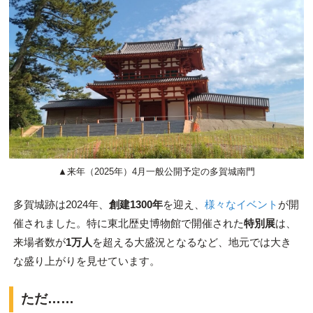
▲来年（2025年）4月一般公開予定の多賀城南門
多賀城跡は2024年、
創建1300年
を迎え、
様々なイベント
が開
催されました。特に東北歴史博物館で開催された
特別展
は、
来場者数が
1万人
を超える大盛況となるなど、地元では大き
な盛り上がりを見せています。
ただ……