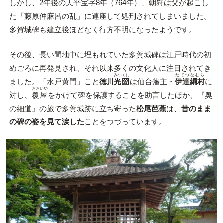
しかし、2年後の天平宝字8年（764年）、朝狩は父が起こし
た「藤原仲麻呂の乱」に連座して処刑されてしまいました。
多賀城碑も建立後ほどなく行方不明になったようです。
その後、長い間地中に埋もれていた多賀城碑は江戸時代の初
めごろに再発見され、それ以来多くの文化人に注目されてき
みつくに
だてつなむら
ました。「水戸黄門」こと
徳川
光圀
は仙台藩主・
伊達綱村
に
おおいや
対し、
覆屋
をかけて碑を保護することを助言したほか、『奥
の細道』の旅で多賀城跡に立ち寄った
松尾芭蕉
は、
昔のまま
の碑の姿を見て涙した
ことをつづっています。