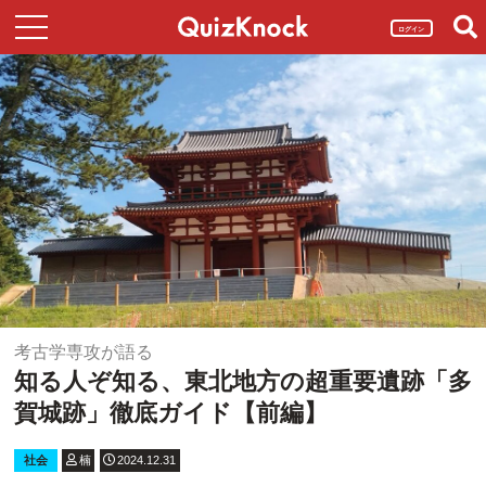
ログイン
考古学専攻が語る
知る人ぞ知る、東北地方の超重要遺跡「多
賀城跡」徹底ガイド【前編】
社会
楠
2024.12.31