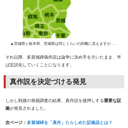
▲宮城県と栃木県、茨城県は同じくらいの距離に見えますが……
それ以降、多賀城碑偽作説は論争に決め手を欠いたまま、半
ば定説化していくことになります。
真作説を決定づける発見
しかし戦後の発掘調査の結果、真作説を後押しする
重要な証
拠
が発見されました。
次ページ：
多賀城碑を「真作」たらしめた証拠品とは？