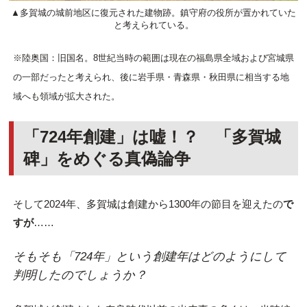
▲多賀城の城前地区に復元された建物跡。鎮守府の役所が置かれていた
と考えられている。
※陸奥国：旧国名。8世紀当時の範囲は現在の福島県全域および宮城県
の一部だったと考えられ、後に岩手県・青森県・秋田県に相当する地
域へも領域が拡大された。
「724年創建」は嘘！？ 「多賀城
碑」をめぐる真偽論争
そして2024年、多賀城は創建から1300年の節目を迎えたの
で
すが
……
そもそも「724年」という創建年はどのようにして
判明したのでしょうか？