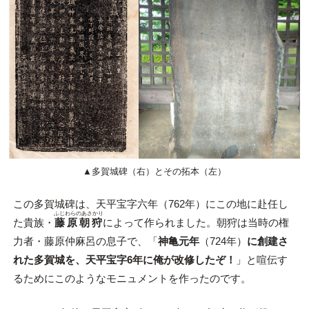
▲多賀城碑（右）とその拓本（左）
この多賀城碑は、天平宝字六年（762年）にこの地に赴任し
ふじわらのあさかり
た貴族・
藤原朝狩
によって作られました。朝狩は当時の権
力者・藤原仲麻呂の息子で、「
神亀元年
（724年）
に創建さ
れた多賀城を、天平宝字6年に俺が改修したぞ！
」と喧伝す
るためにこのようなモニュメントを作ったのです。