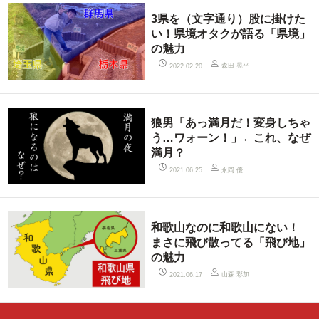
3県を（文字通り）股に掛けた
い！県境オタクが語る「県境」
の魅力
森田 晃平
2022.02.20
狼男「あっ満月だ！変身しちゃ
う…ワォーン！」←これ、なぜ
満月？
永岡 優
2021.06.25
和歌山なのに和歌山にない！
まさに飛び散ってる「飛び地」
の魅力
山森 彩加
2021.06.17