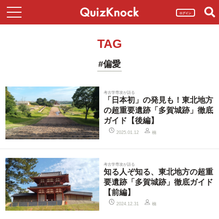
ログイン
TAG
#偏愛
考古学専攻が語る
「日本初」の発見も！東北地方
の超重要遺跡「多賀城跡」徹底
ガイド【後編】
楠
2025.01.12
考古学専攻が語る
知る人ぞ知る、東北地方の超重
要遺跡「多賀城跡」徹底ガイド
【前編】
楠
2024.12.31