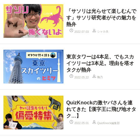
「サソリは光らせて楽しむんで
す」サソリ研究者がその魅力を
熱弁
シャカ夫
2022.07.03
東京タワーは4本足、でもスカ
イツリーは3本足。理由を塔オ
タクが熱弁
鞠乃
2022.05.22
QuizKnockの激ヤバさんを連
れてきた【漢字王に飛び地オタ
ク…】
QuizKnock編集部
2022.05.01