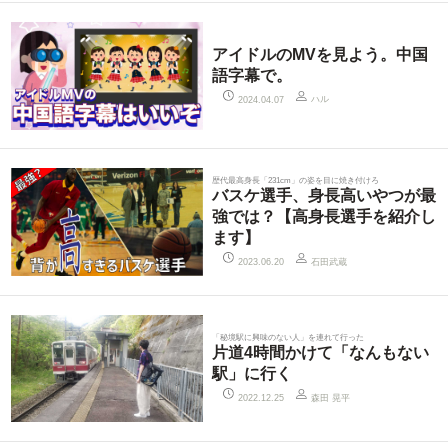
アイドルのMVを見よう。中国
語字幕で。
ハル
2024.04.07
歴代最高身長「231cm」の姿を目に焼き付けろ
バスケ選手、身長高いやつが最
強では？【高身長選手を紹介し
ます】
石田武蔵
2023.06.20
「秘境駅に興味のない人」を連れて行った
片道4時間かけて「なんもない
駅」に行く
森田 晃平
2022.12.25