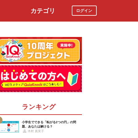
カテゴリ
ログイン
社会
スポーツ
時事ニュース
特集
ランキング
小学生でできる「転がる2つの円」の問
題、あなたは解ける？
木村 真実子