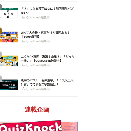
「？」に入る漢字はなに？和同開珎パズ
ル177
QuizKnock編集部
WHAT大会長・東言だけど質問ある？
【100の質問】
QuizKnock編集部
ふくらP×東問「海派？山派？」「どっち
も怖い」【QuizKnock雑談中】
QuizKnock編集部
漢字のパズル「合体漢字」！「又火土火
忄言」でできる二字熟語は？
QuizKnock編集部
連載企画