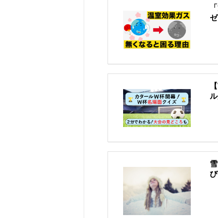
「
ゼ
【
ル
雪
び