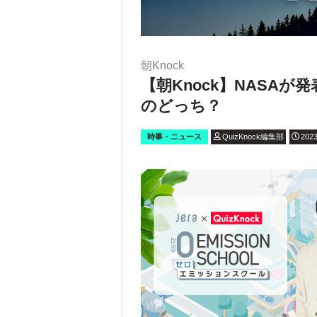
朝Knock
【朝Knock】NASA
のどっち？
時事・ニュース
QuizKnock編集部
2023