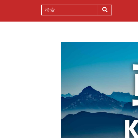
謎解き
コラム
常識
理系