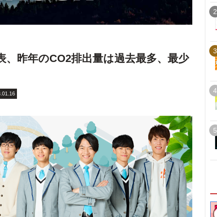
2
3
が発表、昨年のCO2排出量は過去最多、最少
4
.01.16
5