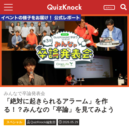
ログイン
みんなで卒論発表会
「絶対に起きられるアラーム」を作
る！？みんなの「卒論」を見てみよう
スペシャル
QuizKnock編集部
2026.05.29