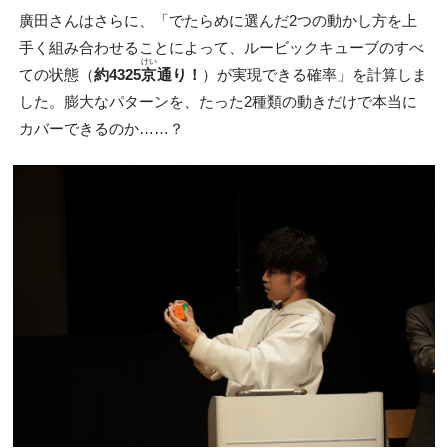
廣田さんはさらに、「でたらめに選んだ2つの動かし方を上
手く組み合わせることによって、ルービックキューブのすべ
けい
ての状態（
約4325
京
通り！
）が実現できる確率」を計算しま
した。膨大なパターンを、たった2種類の動きだけで本当に
カバーできるのか……？