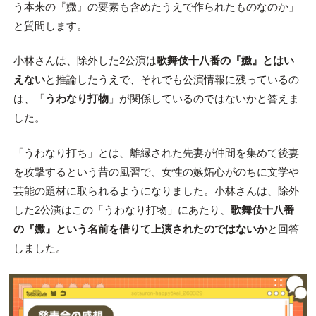
う本来の『嫐』の要素も含めたうえで作られたものなのか」
と質問します。
小林さんは、除外した2公演は
歌舞伎十八番の『嫐』とはい
えない
と推論したうえで、それでも公演情報に残っているの
は、「
うわなり打物
」が関係しているのではないかと答えま
した。
「うわなり打ち」とは、離縁された先妻が仲間を集めて後妻
を攻撃するという昔の風習で、女性の嫉妬心がのちに文学や
芸能の題材に取られるようになりました。小林さんは、除外
した2公演はこの「うわなり打物」にあたり、
歌舞伎十八番
の『嫐』という名前を借りて上演されたのではないか
と回答
しました。