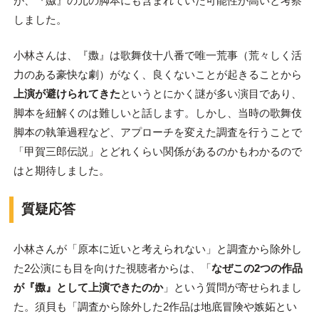
が、『嫐』の元の脚本にも含まれていた可能性が高いと考察
しました。
小林さんは、『嫐』は歌舞伎十八番で唯一荒事（荒々しく活
力のある豪快な劇）がなく、良くないことが起きることから
上演が避けられてきた
というとにかく謎が多い演目であり、
脚本を紐解くのは難しいと話します。しかし、当時の歌舞伎
脚本の執筆過程など、アプローチを変えた調査を行うことで
「甲賀三郎伝説」とどれくらい関係があるのかもわかるので
はと期待しました。
質疑応答
小林さんが「原本に近いと考えられない」と調査から除外し
た2公演にも目を向けた視聴者からは、「
なぜこの2つの作品
が『嫐』として上演できたのか
」という質問が寄せられまし
た。須貝も「調査から除外した2作品は地底冒険や嫉妬とい