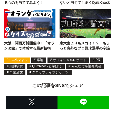
るものを当ててみよう！
ないと消えてしまうQuizKnock
大阪・関西万博開催中！「オラ
東大生よりもスゴイ！？ ちょ
ンダ館」で体感する最新技術
っと意外なプロ野球選手の卒論
スペシャル
#
卒論
#
オフィシャルレポート
#
PR
#
須貝駿貴
#
QuizKnockと学ぼう
#
みんなで卒論発表会
#
卒業論文
#
クロップライフジャパン
この記事をSNSでシェア