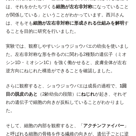
は、それをかたちづくる
細胞が左右非対称
になっていること
が関係している」ということがわかっています。西川さん
は、そもそも
細胞が左右非対称に形成される仕組みを解明
す
ることを目的に研究を行いました。
実験では、観察しやすいショウジョウバエの幼虫を使いまし
た。左右非対称な形を作るのに関わる2種類の遺伝子（ミオ
シン1D・ミオシン1C）を強く働かせると、皮膚全体が左右
逆方向にねじれた構造ができることを確認しました。
さらに観察すると、ショウジョウバエは成長の過程で、
1回
目の脱皮のあと
（2齢幼虫の段階）に
ねじれ
が起き、それぞ
れの遺伝子で細胞の向きが反転していることがわかりまし
た。
そして、細胞の内部を観察すると、「
アクチンファイバー
」
と呼ばれる細胞の骨格を作る繊維の向きが、遺伝子ごとに逆