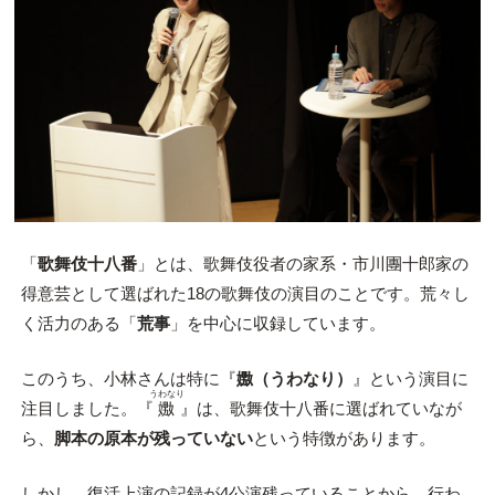
「
歌舞伎十八番
」とは、歌舞伎役者の家系・市川團十郎家の
得意芸として選ばれた18の歌舞伎の演目のことです。荒々し
く活力のある「
荒事
」を中心に収録しています。
このうち、小林さんは特に『
嫐（うわなり）
』という演目に
うわなり
注目しました。『
嫐
』は、歌舞伎十八番に選ばれていなが
ら、
脚本の原本が残っていない
という特徴があります。
しかし、復活上演の記録が4公演残っていることから、行わ