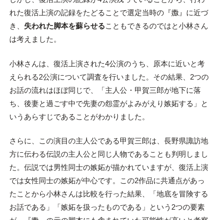
れた復活上演の記録をたどることで選定当時の『嫐』に近づ
き、
失われた脚本を蘇らせる
こともできるのではと小林さん
は考えました。
小林さんは、復活上演された4公演のうち、原本に近いと考
えられる2公演について調査を行いました。その結果、2つの
お話の流れはほぼ同じで、「主人公・甲賀三郎が地下に落
ち、後妻と過ごす中で先妻の怨霊がよみがえり嫉妬する」と
いうあらすじであることがわかりました。
さらに、この演目の主人公である甲賀三郎は、長野県諏訪地
方に伝わる伝説の主人公と同じ人物であることも判明しまし
た。伝説では男性同士の嫉妬が描かれていますが、復活上演
では女性同士の嫉妬が中心です。この2作品に共通点があっ
たことから小林さんは比較を行った結果、「地底を冒険する
お話である」「嫉妬を扱ったものである」という2つの要素