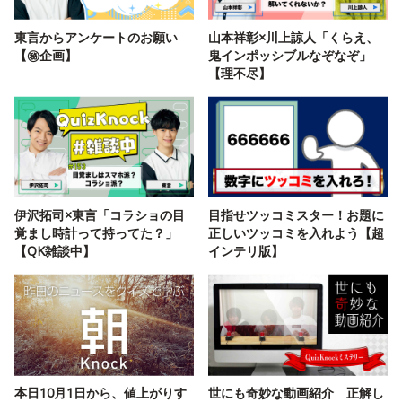
東言からアンケートのお願い
山本祥彰×川上諒人「くらえ、
【㊙️企画】
鬼インポッシブルなぞなぞ」
【理不尽】
伊沢拓司×東言「コラショの目
目指せツッコミスター！お題に
覚まし時計って持ってた？」
正しいツッコミを入れよう【超
【QK雑談中】
インテリ版】
本日10月1日から、値上がりす
世にも奇妙な動画紹介 正解し