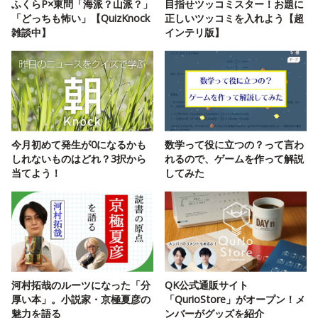
ふくらP×東問「海派？山派？」
目指せツッコミスター！お題に
「どっちも怖い」【QuizKnock
正しいツッコミを入れよう【超
雑談中】
インテリ版】
今月初めて発生が0になるかも
数学って役に立つの？って言わ
しれないものはどれ？3択から
れるので、ゲームを作って解説
当てよう！
してみた
河村拓哉のルーツになった「分
QK公式通販サイト
厚い本」。小説家・京極夏彦の
「QurioStore」がオープン！メ
魅力を語る
ンバーがグッズを紹介