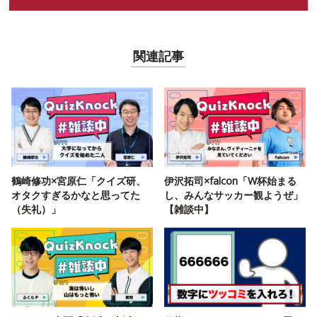
関連記事
鶴崎修功×宮原仁「クイズ研、
伊沢拓司×falcon「W杯始まる
オタクすぎるかなと思ってた
し、みんなサッカー観ようぜ」
（失礼）」
【雑談中】