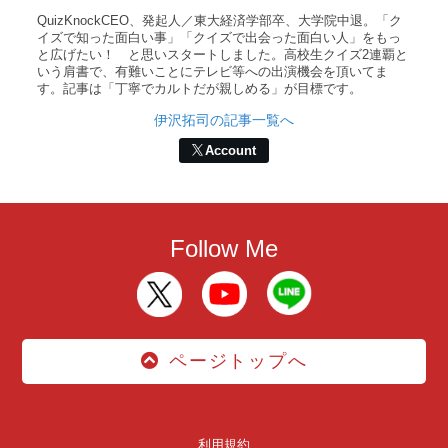
QuizKnockCEO、発起人／東大経済学部卒、大学院中退。「ク
イズで知った面白い事」「クイズで出会った面白い人」をもっ
と広げたい！ と思いスタートしました。高校生クイズ2連覇と
いう肩書で、有難いことにテレビ等への出演機会を頂いてま
す。記事は「丁寧でカルトだが親しめる」が目標です。
伊沢拓司の記事一覧へ
Account
Follow Me
ページトップへ
利用規約