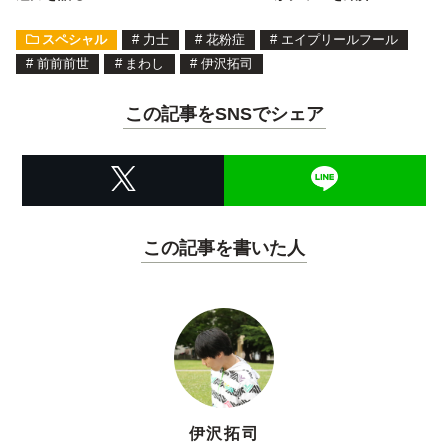
スペシャル
#
力士
#
花粉症
#
エイプリールフール
#
前前前世
#
まわし
#
伊沢拓司
この記事をSNSでシェア
この記事を書いた人
伊沢拓司