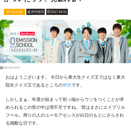
スペシャル
伊沢拓司
2017.04.01
PR
株式会社JERA
おはようございます。 今日から東大生クイズ王ではなく東大
院生クイズ王であるところの
伊沢
です。
しかしまぁ、年度が始まって初っ端からウソをつくことが求
められるこの世の中は理不尽ですね。 世はまさにエイプリル
フール。周りの人のユーモアセンスが白日のもとにさらされ
る残酷な日です。