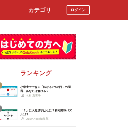
カテゴリ
ログイン
社会
スポーツ
時事ニュース
特集
ランキング
小学生でできる「転がる2つの円」の問
題、あなたは解ける？
木村 真実子
「？」に入る漢字はなに？和同開珎パズ
ル177
QuizKnock編集部