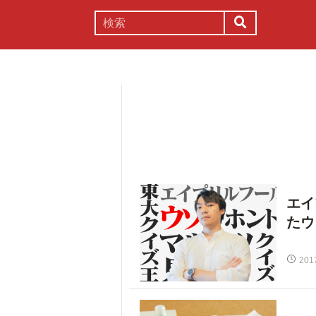
謎解き
コラム
常識
理系
エイ
たウ
201