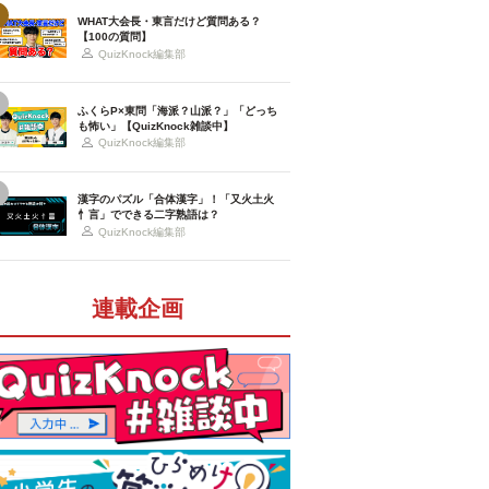
WHAT大会長・東言だけど質問ある？
【100の質問】
QuizKnock編集部
ふくらP×東問「海派？山派？」「どっち
も怖い」【QuizKnock雑談中】
QuizKnock編集部
漢字のパズル「合体漢字」！「又火土火
忄言」でできる二字熟語は？
QuizKnock編集部
連載企画