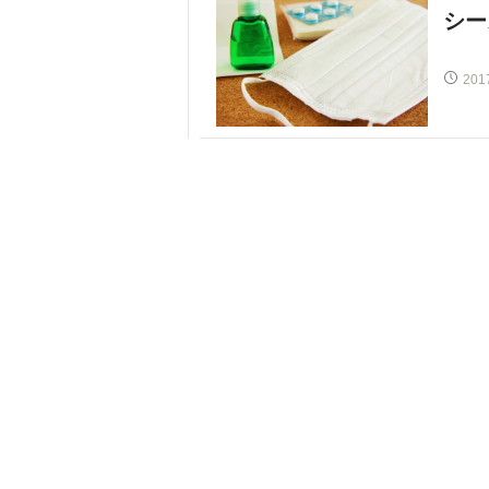
シー
201