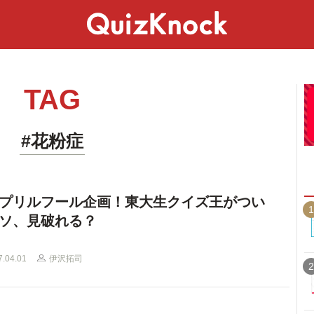
スペシャル
ライフ
ことば
カルチャー
TAG
#花粉症
プリルフール企画！東大生クイズ王がつい
1
ソ、見破れる？
7.04.01
伊沢拓司
2