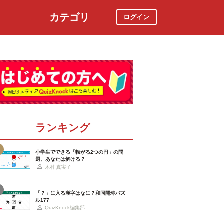
カテゴリ
ログイン
社会
スポーツ
時事ニュース
特集
ランキング
小学生でできる「転がる2つの円」の問
題、あなたは解ける？
木村 真実子
「？」に入る漢字はなに？和同開珎パズ
ル177
QuizKnock編集部