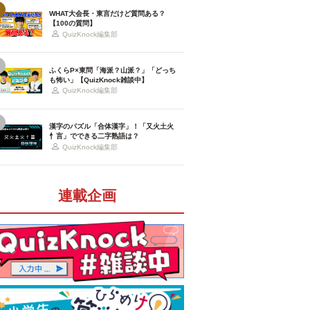
WHAT大会長・東言だけど質問ある？
【100の質問】
QuizKnock編集部
ふくらP×東問「海派？山派？」「どっち
も怖い」【QuizKnock雑談中】
QuizKnock編集部
漢字のパズル「合体漢字」！「又火土火
忄言」でできる二字熟語は？
QuizKnock編集部
連載企画