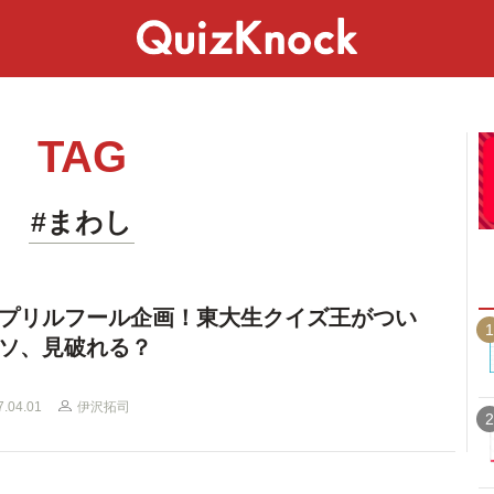
スペシャル
ライフ
ことば
カルチャー
TAG
#まわし
プリルフール企画！東大生クイズ王がつい
1
ソ、見破れる？
7.04.01
伊沢拓司
2