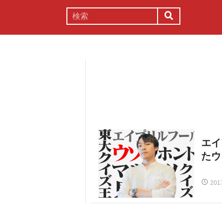
謎解き
コラム
常識
理系
エイ
たウ
201