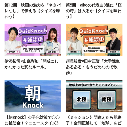
第12回・映画の魅力を「ネタバ
第5回・aikoの代表曲3選に『桜
レなし」で伝える【クイズを味
の時』は入るか【クイズを味わ
わう】
う】
伊沢拓司×山森彩加「開成にし
須貝駿貴×田村正資「大学院生
かなかった変なルール」
あるある：もうだめなので散
歩」
【朝Knock】少子化対策で〇〇
《ミッション》間違えたら即終
に補助金！？ニュースクイズ3
了！全問正解して「地球」をピ