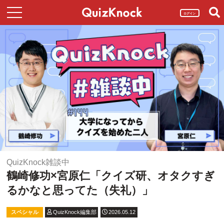
ログイン
QuizKnock雑談中
鶴崎修功×宮原仁「クイズ研、オタクすぎ
るかなと思ってた（失礼）」
スペシャル
QuizKnock編集部
2026.05.12