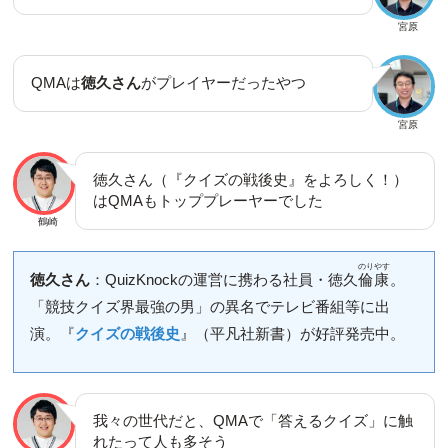
宮原
QMAは
徳久さん
がプレイヤーだったやつ
宮原
徳久さん（『クイズの戦後史』をよろしく！）
はQMAもトッププレーヤーでした
鶴崎
のりやす
徳久さん
：QuizKnockの運営に携わる社員・徳久
倫康
。
「競技クイズ界最強の男」の異名でテレビ番組等に出
演。『
クイズの戦後史
』（平凡社新書）が好評発売中。
我々の世代だと、QMAで「答えるクイズ」に触
れたって人も多そう