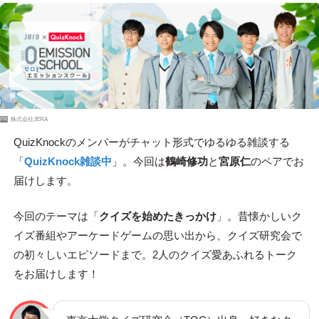
PR
株式会社JERA
QuizKnockのメンバーがチャット形式でゆるゆる雑談する
「
QuizKnock雑談中
」。今回は
鶴崎修功
と
宮原仁
のペアでお
届けします。
今回のテーマは「
クイズを始めたきっかけ
」。昔懐かしいク
イズ番組やアーケードゲームの思い出から、クイズ研究会で
の初々しいエピソードまで。2人のクイズ愛あふれるトーク
をお届けします！