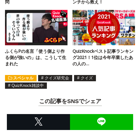
問
ンチから救え！
ふくらPの名言「使う側より作
QuizKnockベスト記事ランキン
る側が強いの」は、こうして生
グ2021！1位は今年卒業したあ
まれた
の人の…
スペシャル
#
クイズ研究会
#
クイズ
#
QuizKnock雑談中
この記事をSNSでシェア