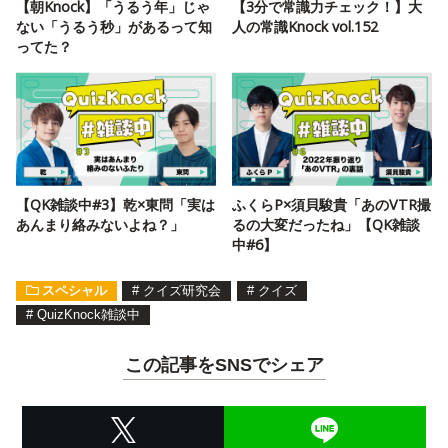
【朝Knock】「うるう年」じゃ
【3分で常識力チェック！】大
ない「うるう秒」があるって知
人の常識Knock vol.152
ってた？
【QK雑談中#3】乾×東問「実は
ふくらP×須貝駿貴「あのVTR撮
あんまり絡みないよね？」
るの大変だったね」【QK雑談
中#6】
スペシャル
#
クイズ研究会
#
クイズ
#
QuizKnock雑談中
この記事をSNSでシェア