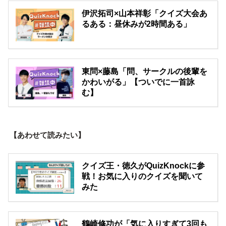
伊沢拓司×山本祥彰「クイズ大会あ
るある：昼休みが2時間ある」
東問×藤島「問、サークルの後輩を
かわいがる」【ついでに一首詠
む】
【あわせて読みたい】
クイズ王・徳久がQuizKnockに参
戦！お気に入りのクイズを聞いて
みた
鶴崎修功が「気に入りすぎて3回も