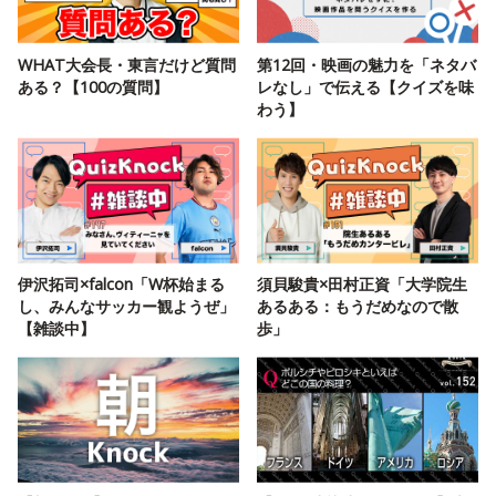
WHAT大会長・東言だけど質問
第12回・映画の魅力を「ネタバ
ある？【100の質問】
レなし」で伝える【クイズを味
わう】
伊沢拓司×falcon「W杯始まる
須貝駿貴×田村正資「大学院生
し、みんなサッカー観ようぜ」
あるある：もうだめなので散
【雑談中】
歩」