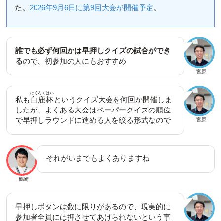
た。
2026年9月6日に第9回大会が開催予定
。
誰でも必ず何回かは早押しクイズの試合ができ
る
ので、初参加の人にもおすすめ
宮原
はくろくはい
私も
白鹿杯
というクイズ大会を何回か開催しま
したが、よくある大会はペーパークイズの順位
で早押しラウンドに進める人を絞る形式なので
宮原
それがいまでもよくありますね
鶴崎
早押しボタンは数に限りがあるので、現実的に
参加者全員には押させてあげられないという事