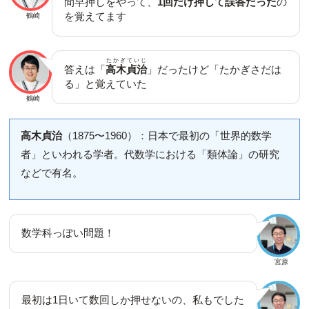
間早押しをやって、
1回だけ押して誤答だった
の
を覚えてます
鶴崎
たかぎていじ
答えは「
高木貞治
」だったけど「たかぎさだは
る」と覚えていた
鶴崎
高木貞治
（1875〜1960）：日本で最初の「世界的数学
者」といわれる学者。代数学における「類体論」の研究
などで有名。
数学科っぽい問題！
宮原
最初は1日いて数回しか押せないの、私もでした