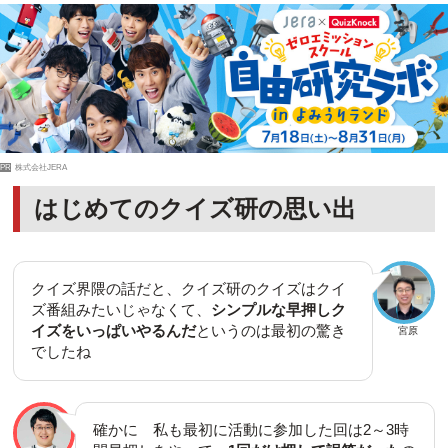
PR
株式会社JERA
はじめてのクイズ研の思い出
クイズ界隈の話だと、クイズ研のクイズはクイ
ズ番組みたいじゃなくて、
シンプルな早押しク
イズをいっぱいやるんだ
というのは最初の驚き
宮原
でしたね
確かに 私も最初に活動に参加した回は2～3時