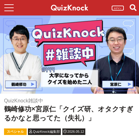
ログイン
QuizKnock雑談中
鶴崎修功×宮原仁「クイズ研、オタクすぎ
るかなと思ってた（失礼）」
スペシャル
QuizKnock編集部
2026.05.12