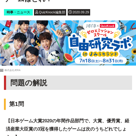
時事・ニュース
QuizKnock編集部
2020.09.29
PR
株式会社JERA
問題の解説
第1問
【日本ゲーム大賞2020の年間作品部門で、大賞、優秀賞、経
済産業大臣賞の3冠を獲得したゲームは次のうちどれでしょ