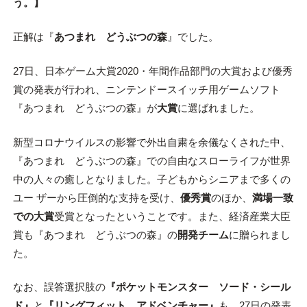
う。】
正解は『
あつまれ どうぶつの森
』でした。
27日、日本ゲーム大賞2020・年間作品部門の大賞および優秀
賞の発表が行われ、ニンテンドースイッチ用ゲームソフト
『あつまれ どうぶつの森』が
大賞
に選ばれました。
新型コロナウイルスの影響で外出自粛を余儀なくされた中、
『あつまれ どうぶつの森』での自由なスローライフが世界
中の人々の癒しとなりました。子どもからシニアまで多くの
ユー ザーから圧倒的な支持を受け、
優秀賞
のほか、
満場一致
での大賞
受賞となったということです。また、経済産業大臣
賞も『あつまれ どうぶつの森』の
開発チーム
に贈られまし
た。
なお、誤答選択肢の
『ポケットモンスター ソード・シール
ド』
と
『リングフィット アドベンチャー』
も、27日の発表