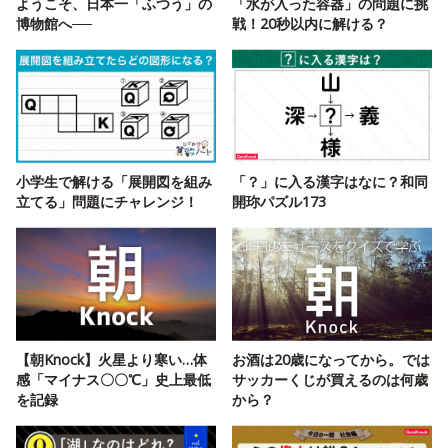
ようこそ、日本一「ふつう」の
「水が入った容器」の問題に挑
博物館へ──
戦！20秒以内に解ける？
小学生で解ける「展開図を組み
「？」に入る漢字はなに？和同
立てる」問題にチャレンジ！
開珎パズル173
【朝Knock】火星より寒い…体
お酒は20歳になってから。では
感「マイナス〇〇℃」史上最低
サッカーくじが買えるのは何歳
を記録
から？