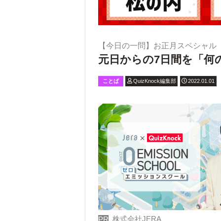
【今日の一問】お正月スペシャル
元日からの7日間を「何
ことば
QuizKnock編集部
2022.01.01
株式会社JERA
PR