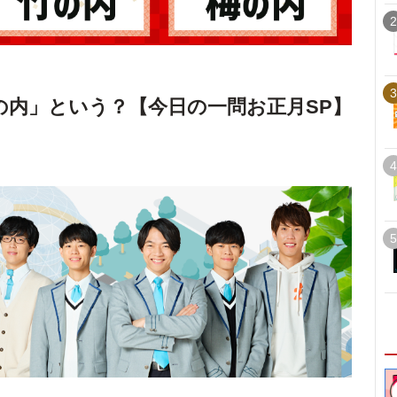
2
3
の内」という？【今日の一問お正月SP】
4
5