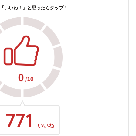
「いいね！」と思ったらタップ！
771
計
いいね