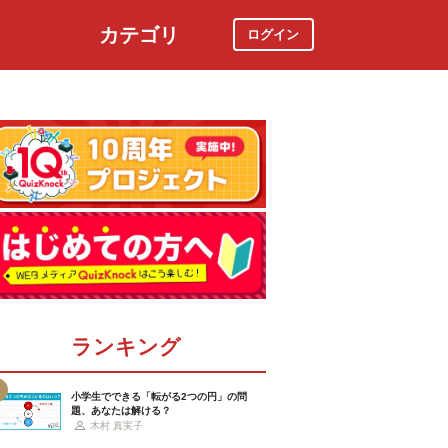
カテゴリ
ログイン
社会
スポーツ
時事ニュース
特集
ランキング
小学生でできる「転がる2つの円」の問
題、あなたは解ける？
木村 真実子