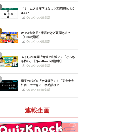
「？」に入る漢字はなに？和同開珎パズ
ル177
QuizKnock編集部
WHAT大会長・東言だけど質問ある？
【100の質問】
QuizKnock編集部
ふくらP×東問「海派？山派？」「どっち
も怖い」【QuizKnock雑談中】
QuizKnock編集部
漢字のパズル「合体漢字」！「又火土火
忄言」でできる二字熟語は？
QuizKnock編集部
連載企画