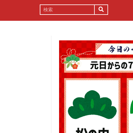
謎解き
コラム
常識
理系