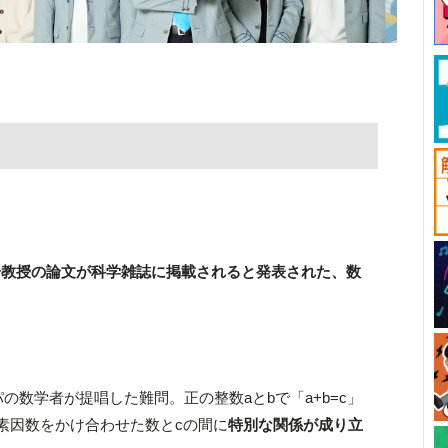
一教授の論文が科学雑誌に掲載されると発表された、数
】
パの数学者が提唱した難問。正の整数aとbで「a+b=c」
の素因数をかけ合わせた数とcの間に
特別な関係が成り立