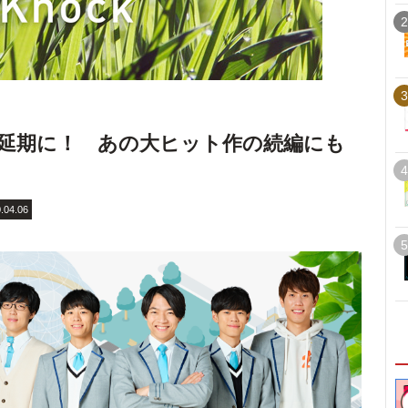
2
3
延期に！ あの大ヒット作の続編にも
4
.04.06
5