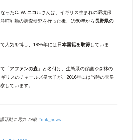
なったC. W. ニコルさんは、イギリス生まれの環境保
洋哺乳類の調査研究を行った後、1980年から
長野県の
て人気を博し、1995年には
日本国籍を取得
していま
して「
アファンの森
」と名付け、生態系の保護や森林の
イギリスのチャールズ皇太子が、2016年には当時の天皇
視察しています。
護活動に尽力 79歳
#nhk_news