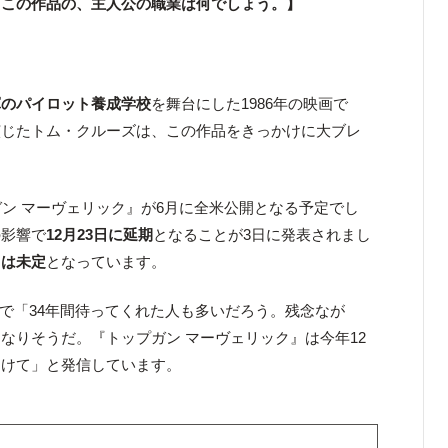
。この作品の、主人公の職業は何でしょう。】
軍のパイロット養成学校
を舞台にした1986年の映画で
演じたトム・クルーズは、この作品をきっかけに大ブレ
ガン マーヴェリック』が6月に全米公開となる予定でし
の影響で
12月23日に延期
となることが3日に発表されまし
日は未定
となっています。
terで「34年間待ってくれた人も多いだろう。残念なが
なりそうだ。『トップガン マーヴェリック』は今年12
つけて」と発信しています。