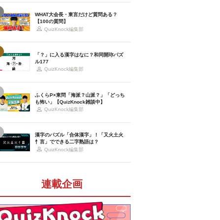
WHAT大会長・東言だけど質問ある？
【100の質問】
QuizKnock編集部
「？」に入る漢字はなに？和同開珎パズ
ル177
QuizKnock編集部
ふくらP×東問「海派？山派？」「どっち
も怖い」【QuizKnock雑談中】
QuizKnock編集部
漢字のパズル「合体漢字」！「又火土火
忄言」でできる二字熟語は？
QuizKnock編集部
連載企画