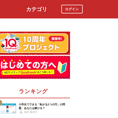
カテゴリ
ログイン
社会
スポーツ
時事ニュース
特集
ランキング
小学生でできる「転がる2つの円」の問
題、あなたは解ける？
木村 真実子