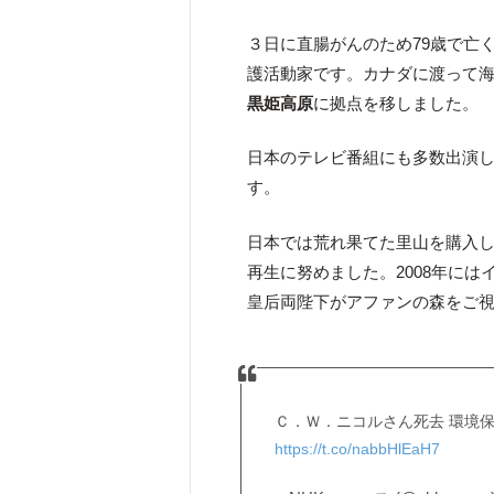
３日に直腸がんのため79歳で亡く
護活動家です。カナダに渡って海
黒姫高原
に拠点を移しました。
日本のテレビ番組にも多数出演し
す。
日本では荒れ果てた里山を購入
再生に努めました。2008年には
皇后両陛下がアファンの森をご
Ｃ．Ｗ．ニコルさん死去 環境保
https://t.co/nabbHlEaH7