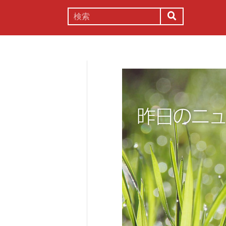
謎解き
コラム
常識
理系