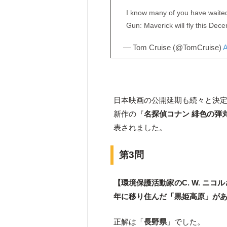
I know many of you have waited 3
Gun: Maverick will fly this Dec
— Tom Cruise (@TomCruise)
A
日本映画の公開延期も続々と決定
新作の『
名探偵コナン 緋色の弾
表されました。
第3問
【環境保護活動家のC. W. ニコ
年に移り住んだ「黒姫高原」が
正解は「
長野県
」でした。