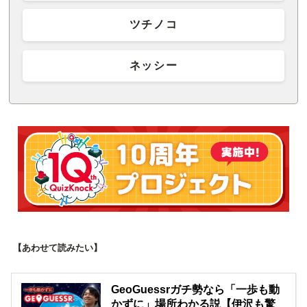
ツチノコ
ネッシー
【あわせて読みたい】
GeoGuessrガチ勢なら「一歩も動
かずに」場所わかる説【伊沢も驚