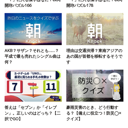
開珎パズル166
開珎パズル178
AKB？サザン？それとも……？
理由は交通渋滞？東南アジアの
平成で最も売れたシングル曲は
あの国が首都を移転するそうで
何？
す
答えは「セブン」か「イレブ
豪雨災害のとき、どう行動す
ン」。正しいのはどっち？【二
る？【備えに役立つ！防災◯×
択でGO】
クイズ】