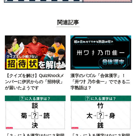
関連記事
【クイズを解け】QuizKnockメ
漢字のパズル「合体漢字」！
ンバーに伊沢からの「招待状」
「卅ワ扌乃巾隹一」でできる二
が届いたようです
字熟語は？
「？」に入る漢字はなに？和同
「？」に入る漢字はなに？和同