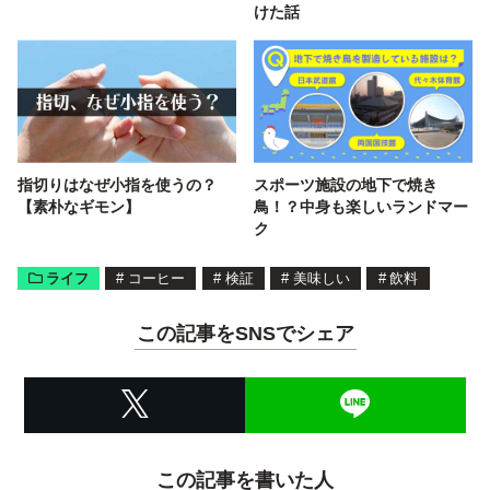
けた話
指切りはなぜ小指を使うの？
スポーツ施設の地下で焼き
【素朴なギモン】
鳥！？中身も楽しいランドマー
ク
ライフ
#
コーヒー
#
検証
#
美味しい
#
飲料
この記事をSNSでシェア
この記事を書いた人