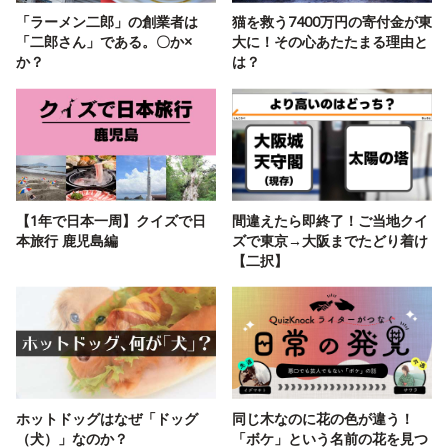
「ラーメン二郎」の創業者は
猫を救う7400万円の寄付金が東
「二郎さん」である。〇か×
大に！その心あたたまる理由と
か？
は？
【1年で日本一周】クイズで日
間違えたら即終了！ご当地クイ
本旅行 鹿児島編
ズで東京→大阪までたどり着け
【二択】
ホットドッグはなぜ「ドッグ
同じ木なのに花の色が違う！
（犬）」なのか？
「ボケ」という名前の花を見つ