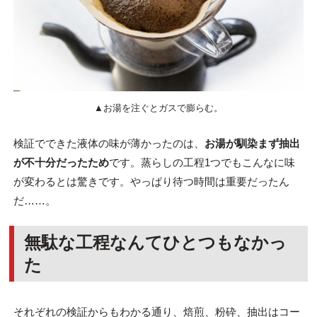
▲お湯を注ぐとガスで膨らむ。
検証でできた液体の味が薄かったのは、
お湯が馴染まず抽出
が不十分だったため
です。蒸らしの工程1つでもこんなに味
が変わるとは驚きです。やっぱり待つ時間は重要だったん
だ……。
無駄な工程なんてひとつもなかっ
た
それぞれの検証からもわかる通り、焙煎、粉砕、抽出はコー