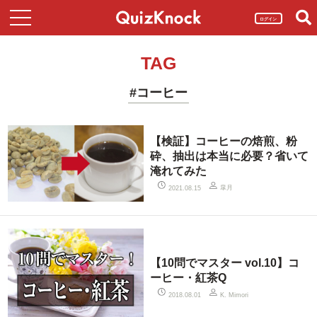
ログイン
TAG
#コーヒー
【検証】コーヒーの焙煎、粉
砕、抽出は本当に必要？省いて
淹れてみた
皐月
2021.08.15
【10問でマスター vol.10】コ
ーヒー・紅茶Q
2018.08.01
K. Mimori