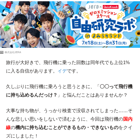
PR
株式会社JERA
旅行が大好きで、飛行機に乗った回数は同年代でも上位1%
に入る自信があります。
イデ
です。
久しぶりに飛行機に乗ろうと思うときに、「
〇〇って飛行機
に持ち込めるんだっけ？
」と悩んだことはありませんか？
大事な持ち物が、うっかり検査で没収されてしまった……そ
んな悲しい思いをしないで済むように、今回は飛行機の
国内
線
の
機内に持ち込むことができるもの・できないもの
をクイ
ズにしました！