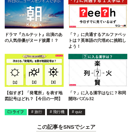
ドラマ『カルテット』出演のあ
「？」に共通するアルファベッ
の人気俳優がヌード披露！？
トは？英単語の穴埋めに挑戦し
よう！
【似すぎ】「発電所」を表す地
「？」に入る漢字はなに？和同
図記号はどれ？【今日の一問】
開珎パズル32
ライフ
#
旅行
#
飛行機
#
quiz
この記事をSNSでシェア