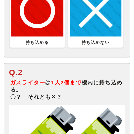
持ち込める
持ち込めない
Q.2
ガスライター
は
1人2個まで
機内に持ち込め
る。
〇？ それとも✕？