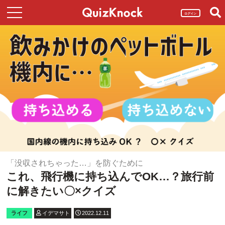
ログイン
「没収されちゃった…」を防ぐために
これ、飛行機に持ち込んでOK…？旅行前
に解きたい〇×クイズ
ライフ
イデマサト
2022.12.11