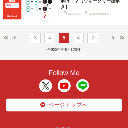
解け！？【ウィークリー謎解
き】
QuizKnock編集部
2023.10.20
3
4
5
6
7
全923件中97-120件
Follow Me
ページトップへ