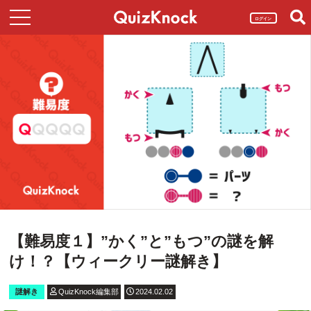
ログイン
【難易度１】”かく”と”もつ”の謎を解
け！？【ウィークリー謎解き】
謎解き
QuizKnock編集部
2024.02.02