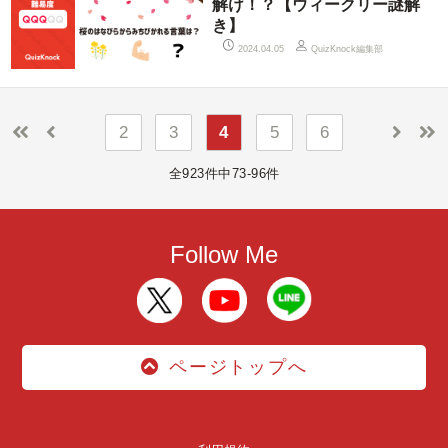
解け！？【ウィークリー謎解
き】
QuizKnock編集部
2024.04.05
2
3
4
5
6
全923件中73-96件
Follow Me
ページトップへ