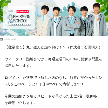
PR
株式会社JERA
【難易度１】丸が並んだ謎を解け！？（作成者：石田滉人）
ウィークリー謎解きでは、毎週金曜日の19時に謎解き問題を
出題いたします。
ログインした状態で正解した方のうち、解答が早かった上位
5人をこのページとX（旧Twitter）で表彰します！
今回の謎解きを解くスピードが早かった上位5名（敬称略）
を表彰いたします。