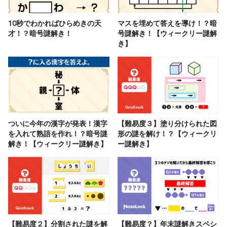
10秒でわかればひらめきの天
マスを埋めて答えを導け！？暗
才！？暗号謎解き！
号謎解き！【ウィークリー謎解
き】
ついに今年の漢字が発表！漢字
【難易度３】塗り分けられた図
を入れて熟語を作れ！？暗号謎
形の謎を解け！？【ウィークリ
解き！【ウィークリー謎解き】
ー謎解き】
【難易度２】分割された謎を解
【難易度？】年末謎解きスペシ