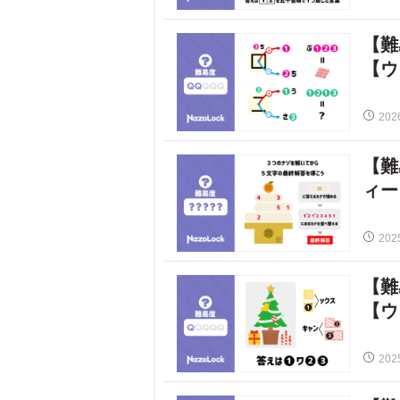
【難
【ウ
202
【難
ィー
202
【難
【ウ
202