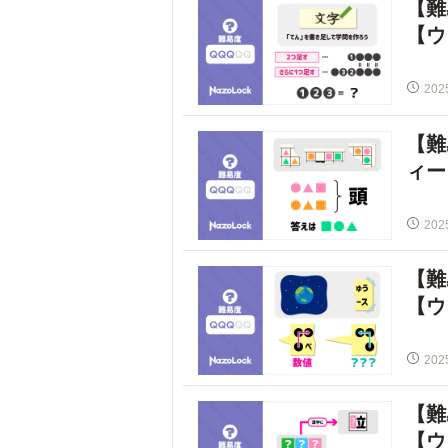
【難
【ウ
202
【難
ィー
202
【難
【ウ
202
【難
【ウ