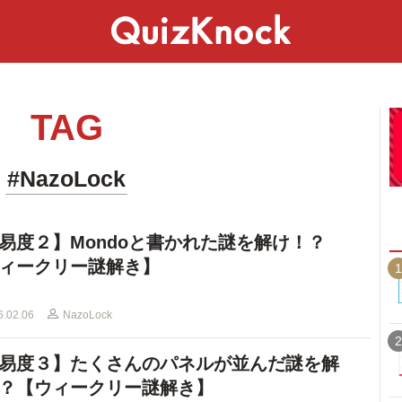
スペシャル
ライフ
ことば
カルチャー
TAG
#NazoLock
易度２】Mondoと書かれた謎を解け！？
ィークリー謎解き】
1
6.02.06
NazoLock
2
易度３】たくさんのパネルが並んだ謎を解
？【ウィークリー謎解き】