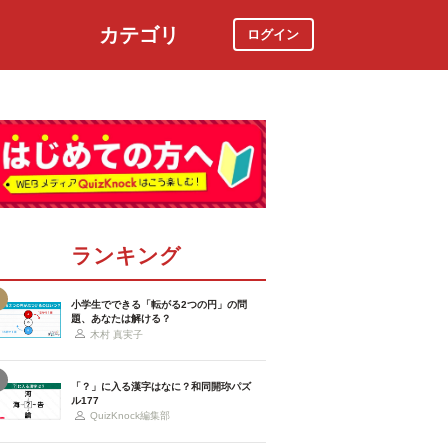
カテゴリ
ログイン
社会
スポーツ
時事ニュース
特集
ランキング
小学生でできる「転がる2つの円」の問
題、あなたは解ける？
木村 真実子
「？」に入る漢字はなに？和同開珎パズ
ル177
QuizKnock編集部