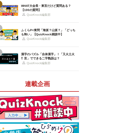
WHAT大会長・東言だけど質問ある？
【100の質問】
QuizKnock編集部
ふくらP×東問「海派？山派？」「どっち
も怖い」【QuizKnock雑談中】
QuizKnock編集部
漢字のパズル「合体漢字」！「又火土火
忄言」でできる二字熟語は？
QuizKnock編集部
連載企画