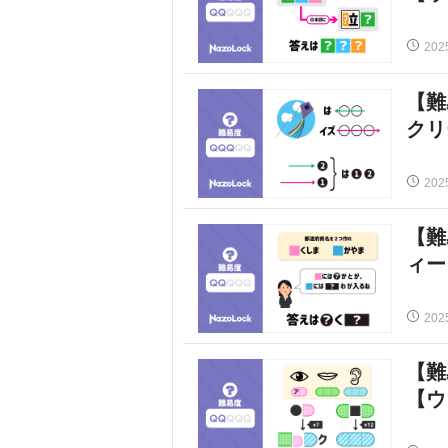
202
【難
クリ
202
【難
ィー
202
【難
【ウ