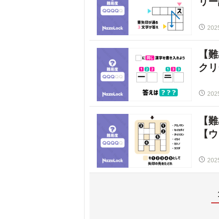
リー
202
【難
クリ
202
【難
【ウ
202