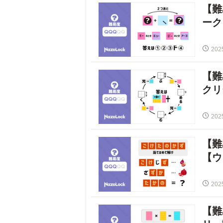
【難
ーク
202
【難
クリ
202
【難
【ウ
202
【難