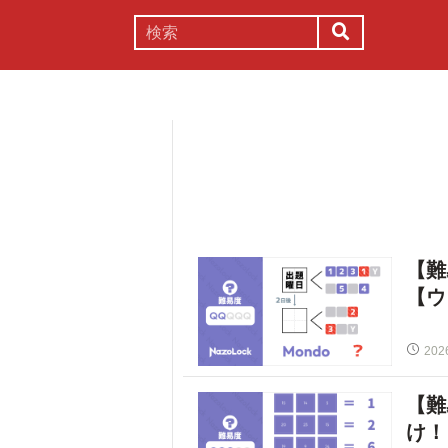
謎解き
コラム
常識
理系
【難
【ウ
202
【難
け！