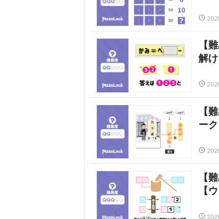
202
【難
解け
202
【難
ーク
202
【難
【ウ
202