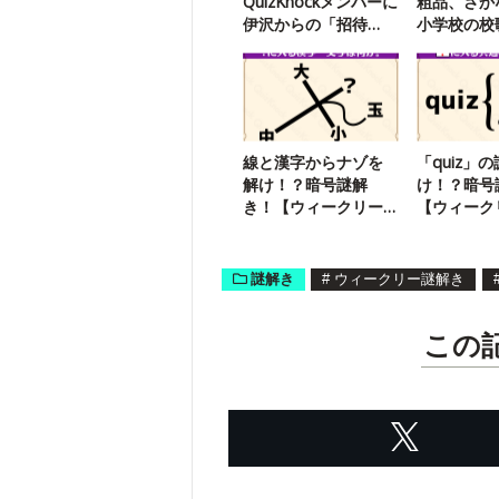
QuizKnockメンバーに
粗品、さか
伊沢からの「招待
小学校の校
状」が届いたようで
たのは？
す
線と漢字からナゾを
「quiz」
解け！？暗号謎解
け！？暗号
き！【ウィークリー
【ウィーク
謎解き】
き】
謎解き
#
ウィークリー謎解き
この