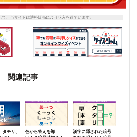
トとして、当サイトは適格販売により収入を得ています。
関連記事
k】タモリ、
色から答えを導
漢字に隠された暗号