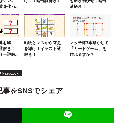
なクン。
け！？暗号謎解き！
を解き明かせ！暗号
歌を作っ
謎解き！
の謎を解
動物とマスから答え
マッチ棒3本動かして
謎解き！
を導け！イラスト謎
「カードゲーム」を
リー謎解
解き！
作れますか？
#
NazoLock
記事をSNSでシェア