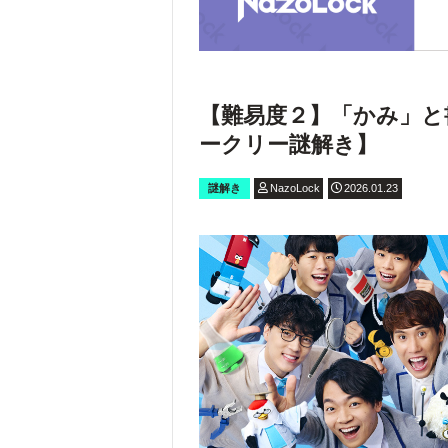
【難易度２】「かみ」と
ークリー謎解き】
謎解き
NazoLock
2026.01.23