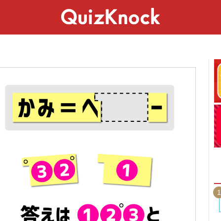
スペシャル
ライフ
ことば
カルチャー
1