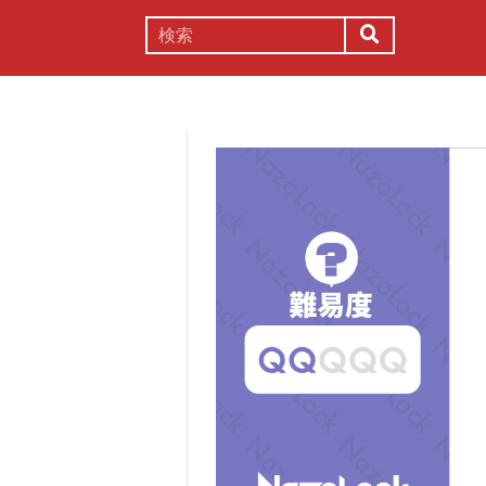
謎解き
コラム
常識
理系