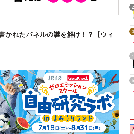
2
3
書かれたパネルの謎を解け！？【ウィ
4
5