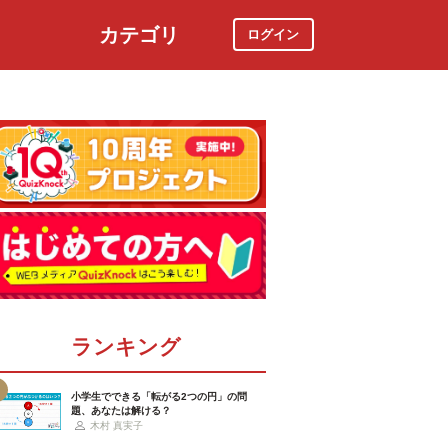
カテゴリ
ログイン
社会
スポーツ
時事ニュース
特集
ランキング
小学生でできる「転がる2つの円」の問
題、あなたは解ける？
木村 真実子