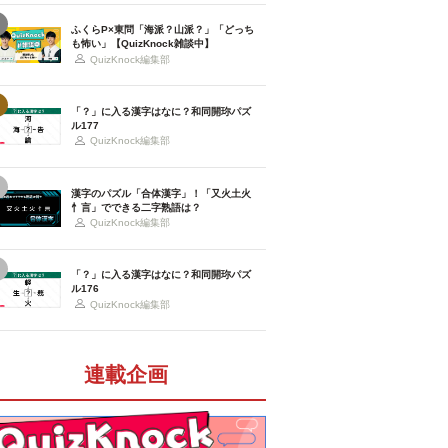
ふくらP×東問「海派？山派？」「どっち
も怖い」【QuizKnock雑談中】
QuizKnock編集部
「？」に入る漢字はなに？和同開珎パズ
ル177
QuizKnock編集部
漢字のパズル「合体漢字」！「又火土火
忄言」でできる二字熟語は？
QuizKnock編集部
「？」に入る漢字はなに？和同開珎パズ
ル176
QuizKnock編集部
連載企画