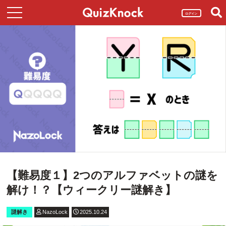
ログイン
【難易度１】2つのアルファベットの謎を
解け！？【ウィークリー謎解き】
謎解き
NazoLock
2025.10.24