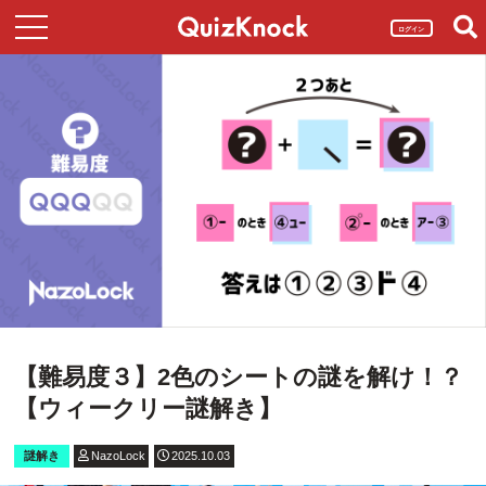
ログイン
【難易度３】2色のシートの謎を解け！？
【ウィークリー謎解き】
謎解き
NazoLock
2025.10.03