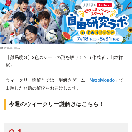
PR
株式会社JERA
【難易度３】2色のシートの謎を解け！？（作成者：山本祥
彰）
ウィークリー謎解きでは、謎解きゲーム「
NazoMondo
」で
出題した問題の解説をお届けします。
今週のウィークリー謎解きはこちら！