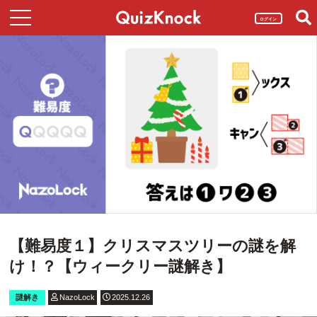
ログイン
【難易度１】クリスマスツリーの謎を解
け！？【ウィークリー謎解き】
謎解き
NazoLock
2025.12.26