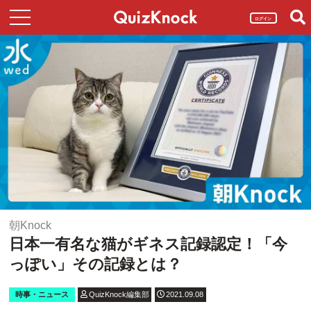
ログイン
朝Knock
日本一有名な猫がギネス記録認定！「今
っぽい」その記録とは？
時事・ニュース
QuizKnock編集部
2021.09.08