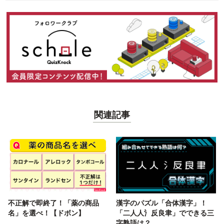
関連記事
不正解で即終了！「薬の商品
漢字のパズル「合体漢字」！
名」を選べ！【ドボン】
「二人人氵反良聿」でできる三
字熟語は？