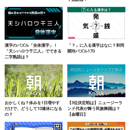
漢字のパズル「合体漢字」！
「？」に入る漢字はなに？和同
「天シハロウ干三人」でできる
開珎パズル170
二字熟語は？
おかしくね？休みを1日増やす
【3位決定戦は】ニュージーラ
だけで、どうして10連休になる
ンド代表が舞う民族舞踊は？
の？
【金曜日】