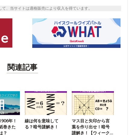
トとして、当サイトは適格販売により収入を得ています。
関連記事
906年！
線は何を意味して
マス目と矢印から言
紙巻きた
る？暗号謎解き！
葉を作り出せ！暗号
は？
謎解き！【ウィーク