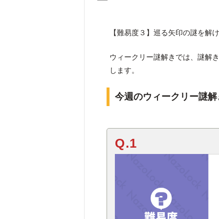
【難易度３】巡る矢印の謎を解
ウィークリー謎解きでは、謎解
します。
今週のウィークリー謎解
Q.1