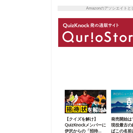
Amazonのアソシエイ
【クイズを解け】
発売開始は1
QuizKnockメンバーに
現役最古の
伊沢からの「招待
ばこの名前