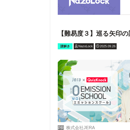
【難易度３】巡る矢印の
謎解き
NazoLock
2025.09.26
株式会社JERA
PR