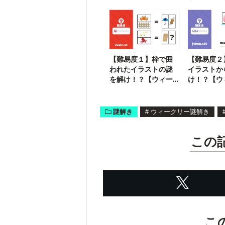
状」が届いたようで
す
【難易度１】枠で囲
【難易度２
われたイラストの謎
イラストか
を解け！？【ウィー
け！？【ウ
クリー謎解き】
ー謎解き】
謎解き
#
ウィークリー謎解き
この
こ