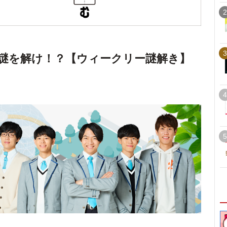
2
3
謎を解け！？【ウィークリー謎解き】
4
5