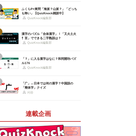
ふくらP×東問「海派？山派？」「どっち
も怖い」【QuizKnock雑談中】
QuizKnock編集部
漢字のパズル「合体漢字」！「又火土火
忄言」でできる二字熟語は？
QuizKnock編集部
「？」に入る漢字はなに？和同開珎パズ
ル176
QuizKnock編集部
「广」←日本では何の漢字？中国語の
「簡体字」クイズ
刈谷
連載企画