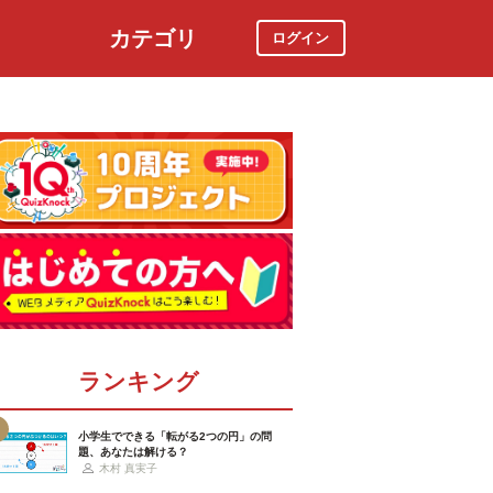
カテゴリ
ログイン
社会
スポーツ
時事ニュース
特集
ランキング
小学生でできる「転がる2つの円」の問
題、あなたは解ける？
木村 真実子