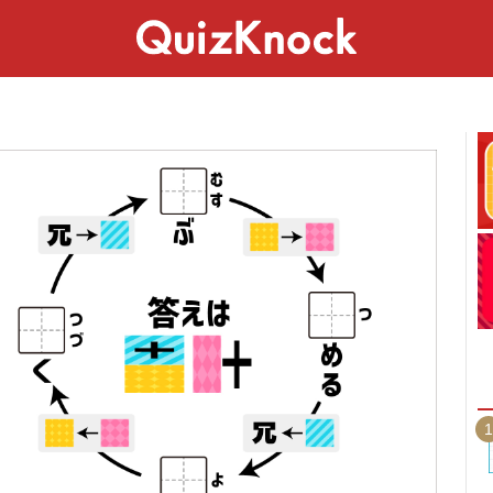
スペシャル
ライフ
ことば
カルチャー
1