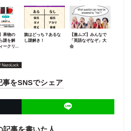
リー謎解き】
】果物の
旗はどっち？あるな
【激ムズ】みんなで
ら謎を解
し謎解き！
「英語なぞなぞ」大
ィークリ
会
#
NazoLock
記事をSNSでシェア
の記事を書いた人