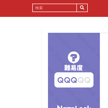
謎解き
コラム
常識
理系