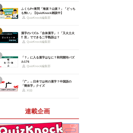
ふくらP×東問「海派？山派？」「どっち
も怖い」【QuizKnock雑談中】
QuizKnock編集部
漢字のパズル「合体漢字」！「又火土火
忄言」でできる二字熟語は？
QuizKnock編集部
「？」に入る漢字はなに？和同開珎パズ
ル176
QuizKnock編集部
「广」←日本では何の漢字？中国語の
「簡体字」クイズ
刈谷
連載企画