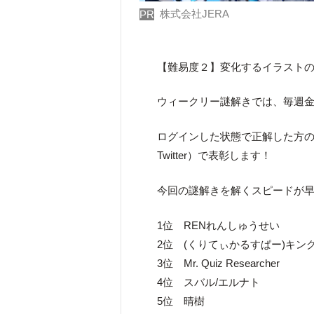
株式会社JERA
PR
【難易度２】変化するイラスト
ウィークリー謎解きでは、毎週金
ログインした状態で正解した方の
Twitter）で表彰します！
今回の謎解きを解くスピードが早
1位 RENれんしゅうせい
2位 (くりてぃかるすぱー)キン
3位 Mr. Quiz Researcher
4位 スバル/エルナト
5位 晴樹