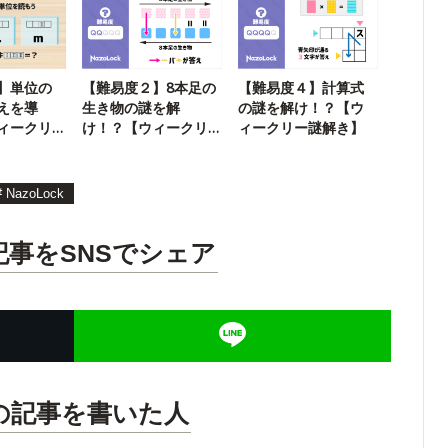
】単位の
【難易度２】8本足の
【難易度４】計算式
えを導
生き物の謎を解
の謎を解け！？【ウ
ィークリ
け！？【ウィークリ
ィークリー謎解き】
ー謎解き】
#
NazoLock
記事をSNSでシェア
の記事を書いた人