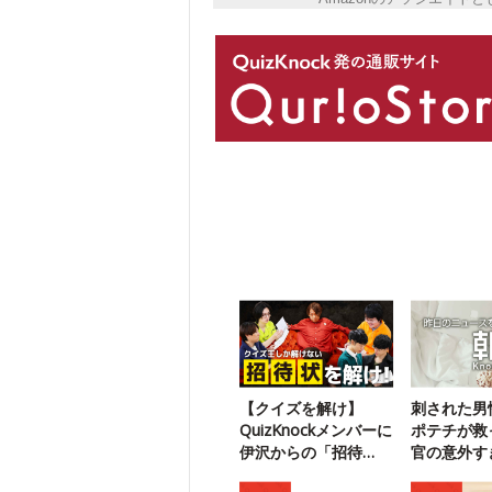
【クイズを解け】
刺された男
QuizKnockメンバーに
ポテチが救
伊沢からの「招待
官の意外す
状」が届いたようで
方法とは？