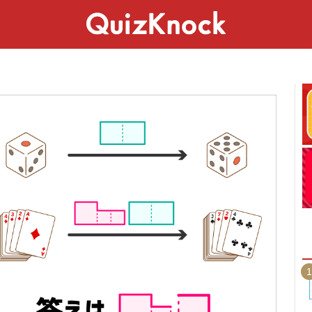
スペシャル
ライフ
ことば
カルチャー
1