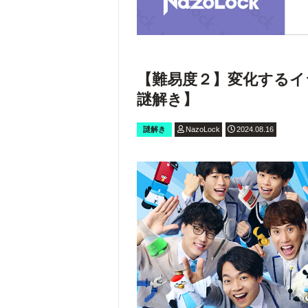
【難易度２】変化するイ
謎解き】
謎解き
NazoLock
2024.08.16