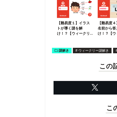
す
【難易度１】イラス
【難易度４
トが導く謎を解
名前から答
け！？【ウィークリ
け！？【ウ
ー謎解き】
ー謎解き】
謎解き
#
ウィークリー謎解き
この
こ