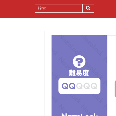
謎解き
コラム
常識
理系