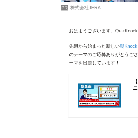
株式会社JERA
PR
おはようございます。QuizKno
先週から始まった新しい
朝Knock
のテーマのご応募ありがとうご
ーマを出題しています！
【
ニ