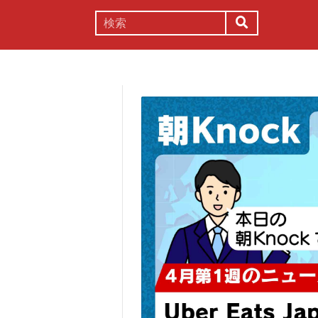
謎解き
コラム
常識
理系