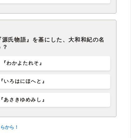
『源氏物語』を基にした、大和和紀の名
う？
『わかよたれそ』
『いろはにほへと』
『あさきゆめみし』
ちらから！