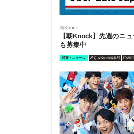
朝Knock
【朝Knock】先週の
も募集中
時事・ニュース
QuizKnock編集部
2024