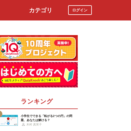
カテゴリ
ログイン
社会
スポーツ
時事ニュース
特集
ランキング
小学生でできる「転がる2つの円」の問
題、あなたは解ける？
木村 真実子