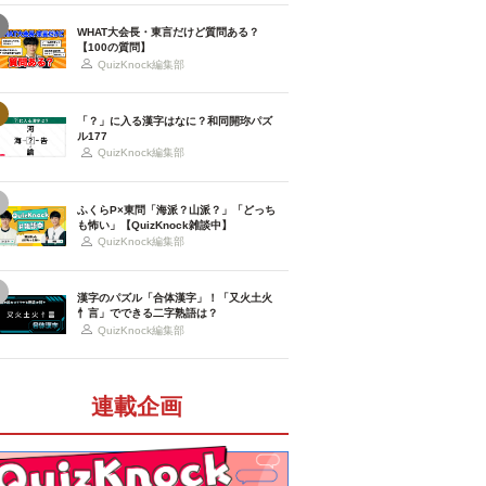
WHAT大会長・東言だけど質問ある？
【100の質問】
QuizKnock編集部
「？」に入る漢字はなに？和同開珎パズ
ル177
QuizKnock編集部
ふくらP×東問「海派？山派？」「どっち
も怖い」【QuizKnock雑談中】
QuizKnock編集部
漢字のパズル「合体漢字」！「又火土火
忄言」でできる二字熟語は？
QuizKnock編集部
連載企画