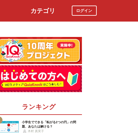
カテゴリ
ログイン
社会
スポーツ
時事ニュース
特集
ランキング
小学生でできる「転がる2つの円」の問
題、あなたは解ける？
木村 真実子