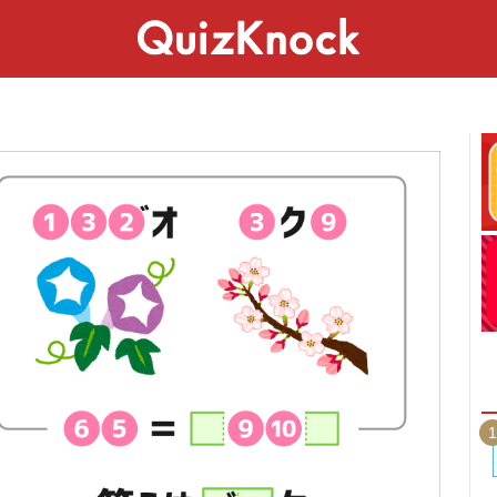
スペシャル
ライフ
ことば
カルチャー
1