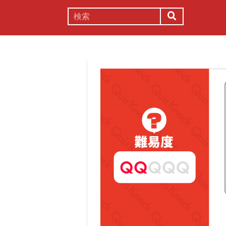
謎解き
コラム
常識
理系