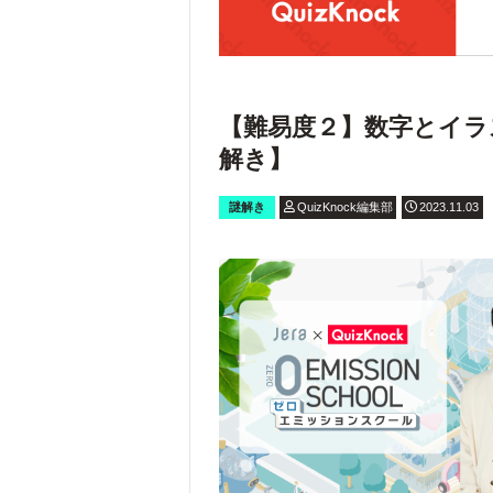
【難易度２】数字とイラ
解き】
謎解き
QuizKnock編集部
2023.11.03