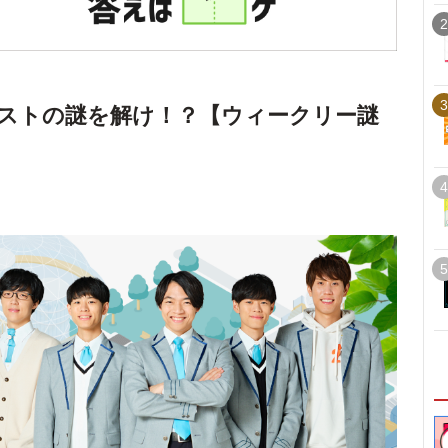
2
3
ストの謎を解け！？【ウィークリー謎
4
5