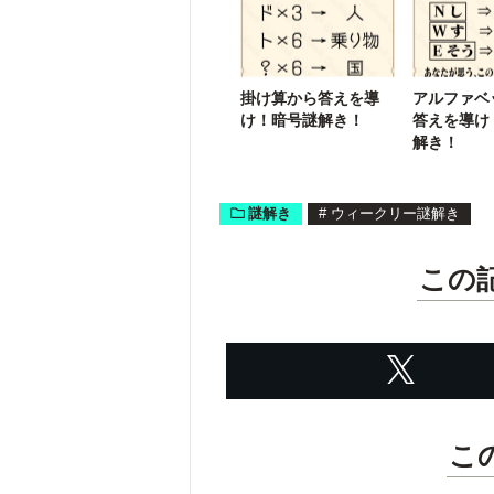
す
掛け算から答えを導
アルファベ
け！暗号謎解き！
答えを導け
解き！
謎解き
#
ウィークリー謎解き
この
こ