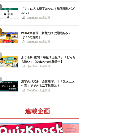
「？」に入る漢字はなに？和同開珎パズ
ル177
QuizKnock編集部
WHAT大会長・東言だけど質問ある？
【100の質問】
QuizKnock編集部
ふくらP×東問「海派？山派？」「どっち
も怖い」【QuizKnock雑談中】
QuizKnock編集部
漢字のパズル「合体漢字」！「又火土火
忄言」でできる二字熟語は？
QuizKnock編集部
連載企画