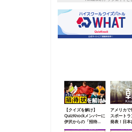
【クイズを解け】
アメリカで
QuizKnockメンバーに
スポートラ
伊沢からの「招待
発表！日本
状」が届いたようで
位！？