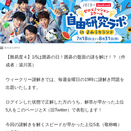
PR
株式会社JERA
【難易度４】1/5は囲碁の日！囲碁の盤面の謎を解け！？（作
成者：湯川英）
ウィークリー謎解きでは、毎週金曜日の19時に謎解き問題を
出題いたします。
ログインした状態で正解した方のうち、解答が早かった上位
5人をこのページとX（旧Twitter）で表彰します！
今回の謎解きを解くスピードが早かった上位5名（敬称略）