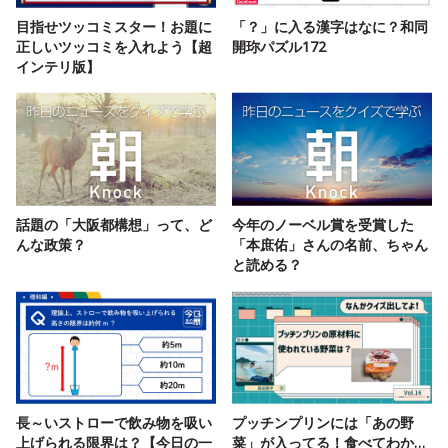
目指せツッコミスター！お題に
「？」に入る漢字はなに？和同
正しいツッコミを入れよう【超
開珎パズル172
インテリ版】
話題の「大阪都構想」って、ど
今年のノーベル賞を受賞した
んな政策？
「本庶佑」さんの名前、ちゃん
と読める？
長～いストローで飲み物を吸い
プッチンプリンには「あの野
上げられる限界は？【今日の一
菜」が入ってる！食べてわか…