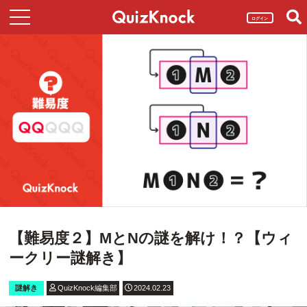
ログイン
【難易度２】MとNの謎を解け！？【ウィ
ークリー謎解き】
謎解き
QuizKnock編集部
2024.02.23