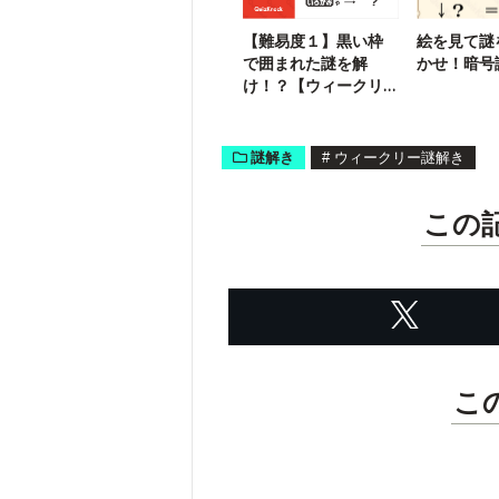
【難易度１】黒い枠
絵を見て謎
で囲まれた謎を解
かせ！暗号
け！？【ウィークリ
ー謎解き】
謎解き
#
ウィークリー謎解き
この
こ