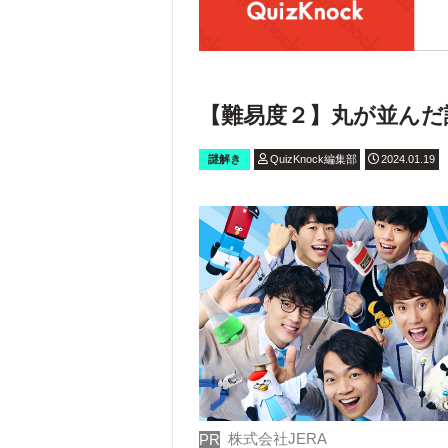
【難易度２】丸が並んだ
謎解き
QuizKnock編集部
2024.01.19
株式会社JERA
PR