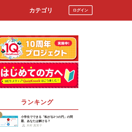
カテゴリ
ログイン
社会
スポーツ
時事ニュース
特集
ランキング
小学生でできる「転がる2つの円」の問
題、あなたは解ける？
木村 真実子