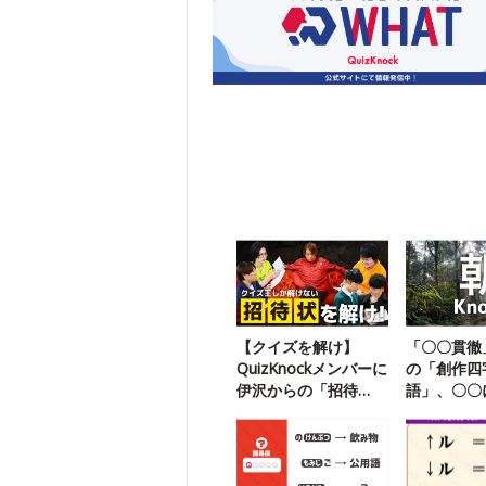
【クイズを解け】
「〇〇貫徹
QuizKnockメンバーに
の「創作四
伊沢からの「招待
語」、〇〇
状」が届いたようで
葉は？【朝K
す