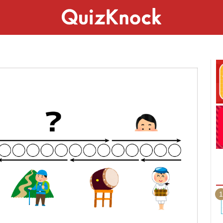
スペシャル
ライフ
ことば
カルチャー
1