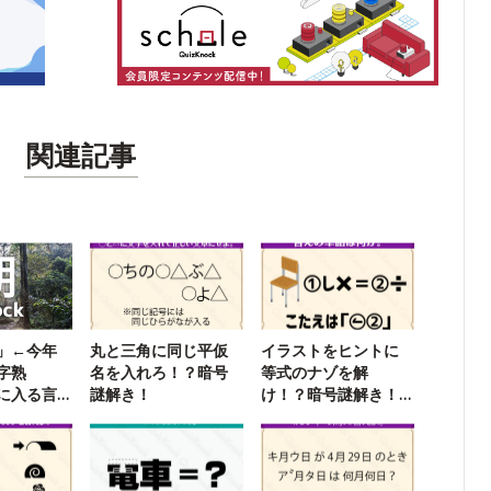
関連記事
」←今年
丸と三角に同じ平仮
イラストをヒントに
字熟
名を入れろ！？暗号
等式のナゾを解
に入る言
謎解き！
け！？暗号謎解き！
nock】
【ウィークリー謎解
き】