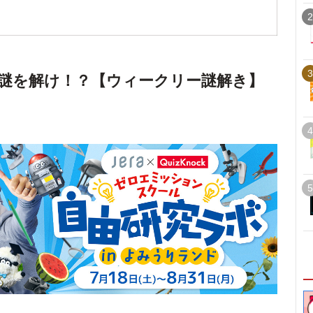
2
3
謎を解け！？【ウィークリー謎解き】
4
5