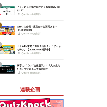
「？」に入る漢字はなに？和同開珎パズ
ル177
QuizKnock編集部
WHAT大会長・東言だけど質問ある？
【100の質問】
QuizKnock編集部
ふくらP×東問「海派？山派？」「どっち
も怖い」【QuizKnock雑談中】
QuizKnock編集部
漢字のパズル「合体漢字」！「又火土火
忄言」でできる二字熟語は？
QuizKnock編集部
連載企画