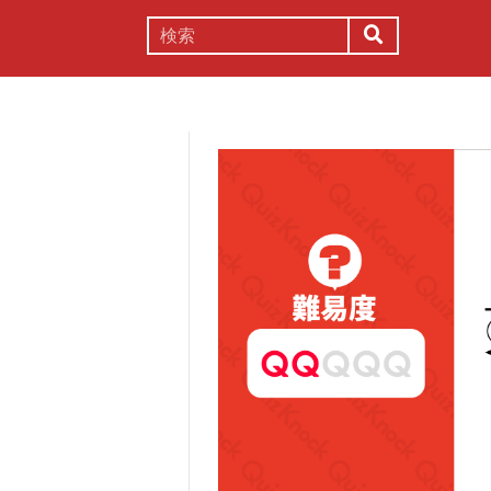
謎解き
コラム
常識
理系